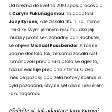
Od března do května 2010 spolupracovala
s
Carym Fukunagamou
na adaptaci
Jany Eyrové
, kde získala titulní roli mimo
jiné díky svým jemným rysům. Jako její
mužský protějšek, záhadný pan Rochster,
se objevil
Michael Fassbender
. K roli se
údajně dostala tak, že sama začala číst
románovou předlohu a ptala se agenta,
zda už existuje předloha k filmu. O dva
měsíce později obdržela hotový scénář a
byla požádána, aby se setkala s režisérem
Fukunagamou.
Přečtěte si, jak adaptace Jany Eyrové