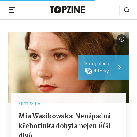
MENU
Fotogalerie
4 fotky
Film & TV
Mia Wasikowska: Nenápadná
křehotinka dobyla nejen Říši
divů