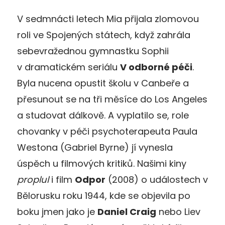
V sedmnácti letech Mia přijala zlomovou
roli ve Spojených státech, když zahrála
sebevražednou gymnastku Sophii
v dramatickém seriálu
V odborné péči
.
Byla nucena opustit školu v Canbeře a
přesunout se na tři měsíce do Los Angeles
a studovat dálkově. A vyplatilo se, role
chovanky v péči psychoterapeuta Paula
Westona (Gabriel Byrne) jí vynesla
úspěch u filmových kritiků. Našimi kiny
proplul
i film
Odpor
(2008) o událostech v
Bělorusku roku 1944, kde se objevila po
boku jmen jako je
Daniel Craig
nebo Liev