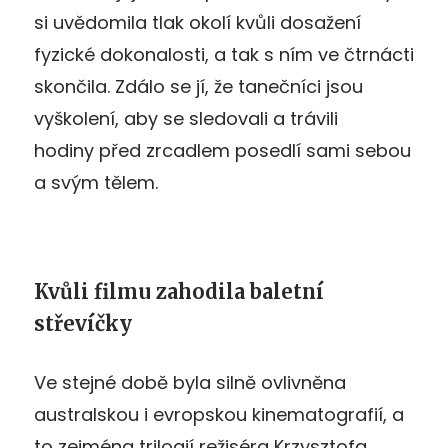
si uvědomila tlak okolí kvůli dosažení
fyzické dokonalosti, a tak s ním ve čtrnácti
skončila. Zdálo se jí, že tanečníci jsou
vyškolení, aby se sledovali a trávili
hodiny před zrcadlem posedlí sami sebou
a svým tělem.
Kvůli filmu zahodila baletní
střevíčky
Ve stejné době byla silně ovlivněna
australskou i evropskou kinematografií, a
to zejména trilogií režiséra Krzysztofa