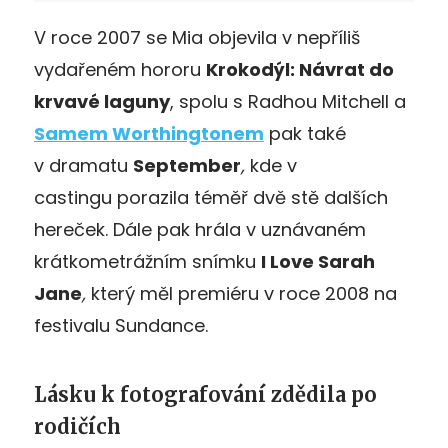
V roce 2007 se Mia objevila v nepříliš
vydařeném hororu
Krokodýl: Návrat do
krvavé laguny
, spolu s Radhou Mitchell a
Samem Worthingtonem
pak také
v dramatu
September
,
kde v
castingu porazila téměř dvě stě dalších
hereček. Dále pak hrála v uznávaném
krátkometrážním snímku
I Love Sarah
Jane
,
který měl premiéru v roce 2008 na
festivalu Sundance.
Lásku k fotografování zdědila po
rodičích