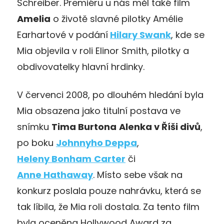
Schreiber. Premiéru u nás měl také film
Amelia
o životě slavné pilotky Amélie
Earhartové v podání
Hilary Swank
, kde se
Mia objevila v roli Elinor Smith, pilotky a
obdivovatelky hlavní hrdinky.
V červenci 2008, po dlouhém hledání byla
Mia obsazena jako titulní postava ve
snímku
Tima Burtona
Alenka v Říši divů
,
po boku
Johnnyho Deppa
,
Heleny Bonham
Carter
či
Anne Hathaway
. Místo sebe však na
konkurz poslala pouze nahrávku, která se
tak líbila, že Mia roli dostala. Za tento film
byla oceněna Hollywood Award za