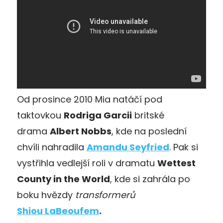
Od prosince 2010 Mia natáčí pod
taktovkou
Rodriga Garcii
britské
drama
Albert Nobbs
, kde na poslední
chvíli nahradila
Amandu Seyfried
. Pak si
vystřihla vedlejší roli v dramatu
Wettest
County in the World
, kde si zahrála po
boku hvězdy
transformerů
Shiou LaBeoufem
.