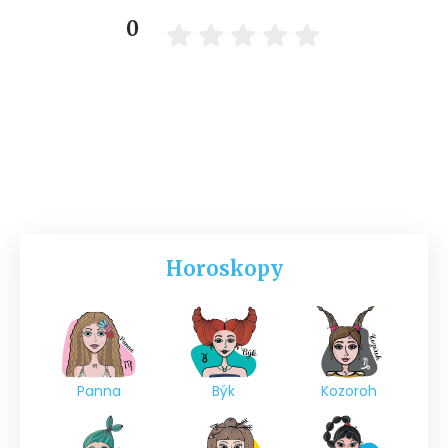
0
Horoskopy
Panna
Býk
Kozoroh