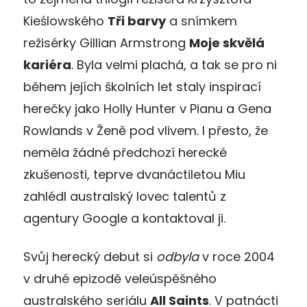
Kieślowského
Tři
barvy
a snímkem
režisérky Gillian Armstrong
Moje skvělá
kariéra
. Byla velmi plachá, a tak se pro ni
během jejích školních let staly inspirací
herečky jako Holly Hunter v Pianu a Gena
Rowlands v Ženě pod vlivem. I přesto, že
neměla žádné předchozí herecké
zkušenosti, teprve dvanáctiletou Miu
zahlédl australský lovec talentů z
agentury Google a kontaktoval ji.
Svůj herecký debut si
odbyla
v roce 2004
v druhé epizodě veleúspěšného
australského seriálu
All Saints
. V patnácti