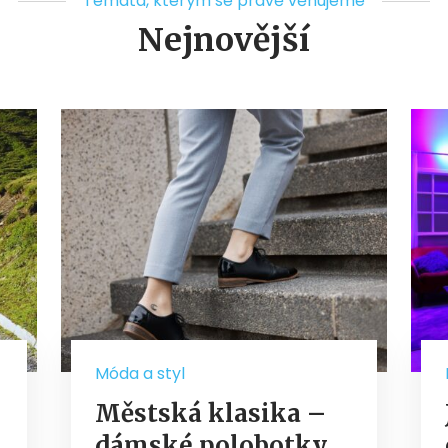
Témata, kterým se právě věnujeme
Nejnovější
Móda a styl
Městská klasika –
dámské polobotky