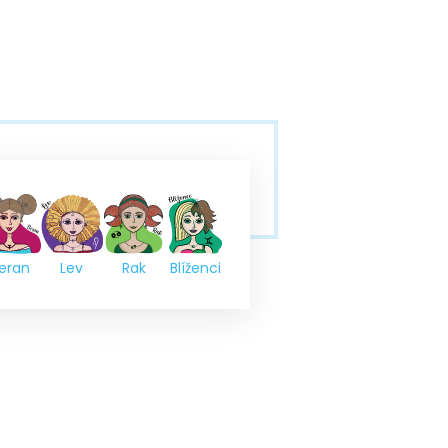
eran
Lev
Rak
Blíženci