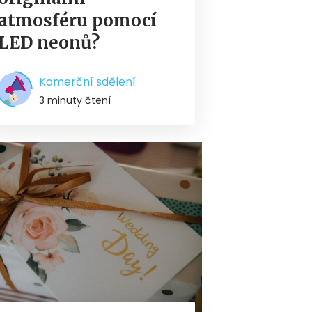
atmosféru pomocí
LED neonů?
Komerční sdělení
3 minuty čtení