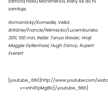
zamotá hlavu Mortimerovi, který se do ní
zamiluje.
Romantický/Komedie, Velká
Británie/Francie/Německo/Lucembursko,
2011, 100 min, Režie: Tanya Wexler, Hrají:
Maggie Gyllenhaal, Hugh Dancy, Rupert
Everett
[youtube_660]http://www.youtube.com/wat
v=xnhXFpMg8Ic[/youtube_660]