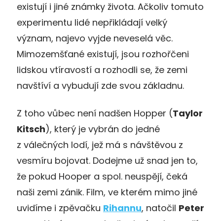
existují i jiné známky života. Ačkoliv tomuto
experimentu lidé nepřikládají velký
význam, najevo vyjde neveselá věc.
Mimozemšťané existují, jsou rozhořčeni
lidskou vtíravostí a rozhodli se, že zemi
navštíví a vybudují zde svou základnu.
Z toho vůbec není nadšen Hopper (
Taylor
Kitsch
), který je vybrán do jedné
z válečných lodí, jež má s návštěvou z
vesmíru bojovat. Dodejme už snad jen to,
že pokud Hooper a spol. neuspějí, čeká
naši zemi zánik. Film, ve kterém mimo jiné
uvidíme i zpěvačku
Rihannu
, natočil
Peter