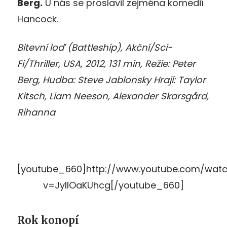
Berg.
U nás se proslavil zejména komedií
Hancock.
Bitevní loď (Battleship), Akční/Sci-
Fi/Thriller, USA, 2012, 131 min, Režie: Peter
Berg, Hudba: Steve Jablonsky Hrají: Taylor
Kitsch, Liam Neeson, Alexander Skarsgård,
Rihanna
[youtube_660]http://www.youtube.com/wat
v=JyIIOaKUhcg[/youtube_660]
Rok konopí