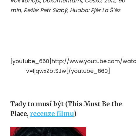
Rok konopí,
Dokumentární, Česko, 2012, 90
min, Režie: Petr Slabý, Hudba: Pjér La Š´éz
[youtube_660]http://www.youtube.com/wat
v=ljqwxZbtSJw[/youtube_660]
Tady to musí být (This Must Be the
Place,
recenze filmu
)