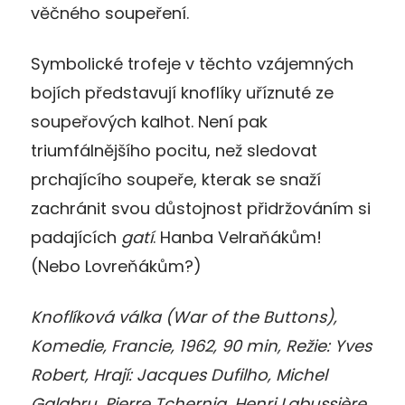
věčného soupeření.
Symbolické trofeje v těchto vzájemných
bojích představují knoflíky uříznuté ze
soupeřových kalhot. Není pak
triumfálnějšího pocitu, než sledovat
prchajícího soupeře, kterak se snaží
zachránit svou důstojnost přidržováním si
padajících
gatí
. Hanba Velraňákům!
(Nebo Lovreňákům?)
Knoflíková válka (War of the Buttons),
Komedie, Francie, 1962, 90 min, Režie: Yves
Robert, Hrají: Jacques Dufilho, Michel
Galabru, Pierre Tchernia, Henri Labussière,