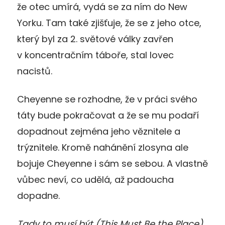
že otec umírá, vydá se za ním do New
Yorku. Tam také zjišťuje, že se z jeho otce,
který byl za 2. světové války zavřen
v koncentračním táboře, stal lovec
nacistů.
Cheyenne se rozhodne, že v práci svého
táty bude pokračovat a že se mu podaří
dopadnout zejména jeho věznitele a
trýznitele. Kromě nahánění zlosyna ale
bojuje Cheyenne i sám se sebou. A vlastně
vůbec neví, co udělá, až padoucha
dopadne.
Tady to musí být (This Must Be the Place),