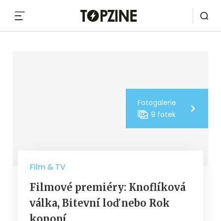
MENU
Fotogalerie
9 fotek
Film & TV
Filmové premiéry: Knoflíková
válka, Bitevní loď nebo Rok
konopí