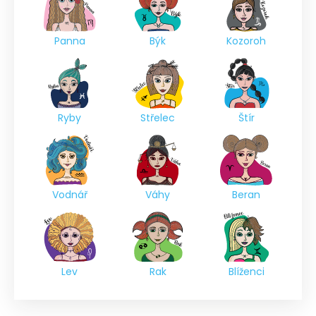
Panna
Býk
Kozoroh
Ryby
Střelec
Štír
Vodnář
Váhy
Beran
Lev
Rak
Blíženci