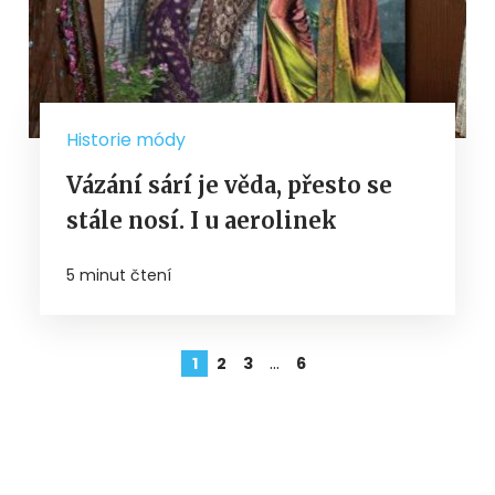
Historie módy
Vázání sárí je věda, přesto se
stále nosí. I u aerolinek
5 minut čtení
…
1
2
3
6