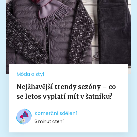
Móda a styl
Nejžhavější trendy sezóny – co
se letos vyplatí mít v šatníku?
Komerční sdělení
5 minut čtení