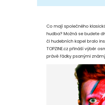
Co mají společného klasická
hudba? Možná se budete div
či hudebních kapel bralo ins
TOPZINE.cz přináší výběr osm
právě řádky psanými známým