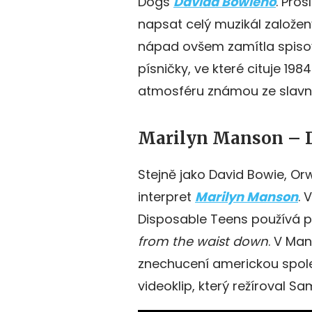
Dogs
Davida Bowieho
. Pro
napsat celý muzikál založen
nápad ovšem zamítla spisov
písničky, ve které cituje 1
atmosféru známou ze slavn
Marilyn Manson – D
Stejně jako David Bowie, Or
interpret
Marilyn Manson
. 
Disposable Teens používá př
from the waist down
. V Man
znechucení americkou společ
videoklip, který režíroval Sa