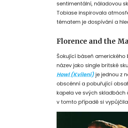
sentimentální, náladovou sk
Tobiase inspirovala atmos
tématem je dospívání a hl
Florence and the M
Šokující báseň amerického
název jako single britské s
Howl (Kvílení)
je jednou z n
obscénní a pobuřující obsah
kapela ve svých skladbách č
v tomto případě si vypůjči