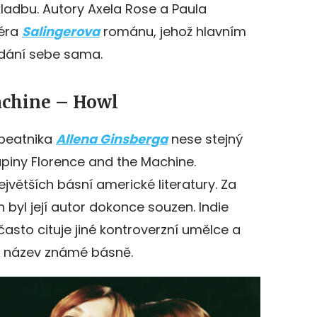
ladbu. Autory Axela Rose a Paula
féra
Salingerova
románu, jehož hlavním
edání sebe sama.
achine – Howl
 beatnika
Allena Ginsberga
nese stejný
kupiny Florence and the Machine.
ejvětších básní americké literatury. Za
 byl její autor dokonce souzen. Indie
asto cituje jiné kontroverzní umělce a
la název známé básně.