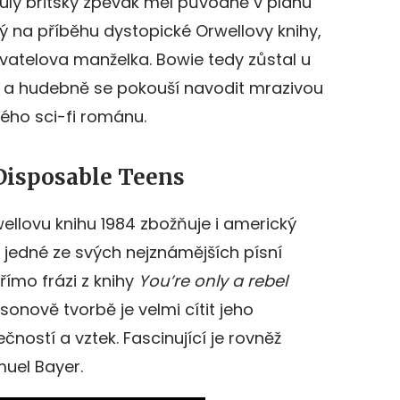
slulý britský zpěvák měl původně v plánu
ý na příběhu dystopické Orwellovy knihy,
atelova manželka. Bowie tedy zůstal u
984 a hudebně se pokouší navodit mrazivou
ého sci-fi románu.
isposable Teens
wellovu knihu 1984 zbožňuje i americký
V jedné ze svých nejznámějších písní
ímo frázi z knihy
You’re only a rebel
sonově tvorbě je velmi cítit jeho
ností a vztek. Fascinující je rovněž
muel Bayer.