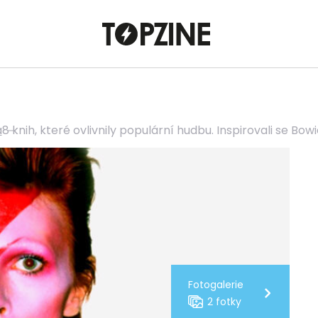
a
8 knih, které ovlivnily populární hudbu. Inspirovali se Bowi
Fotogalerie
2 fotky