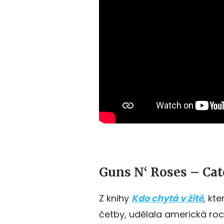
Guns N‘ Roses – Cat
Z knihy
Kdo chytá v žitě
, kt
četby, udělala americká ro