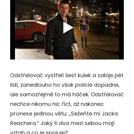
Odstřelovač vystřelí šest kulek a zabije pět
lidí, zanedlouho ho však policie dopadne,
ale samozřejmě to má háček. Odstřelovač
nechce nikomu nic říct, až nakonec
pronese jedinou větu: „Sežeňte mi Jacka
Reachera.“ Jaký ti dva mezi sebou mají
vztah a co je spojuje?