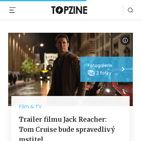
MENU
Fotogalerie
3 fotky
Film & TV
Trailer filmu Jack Reacher:
Tom Cruise bude spravedlivý
mstitel