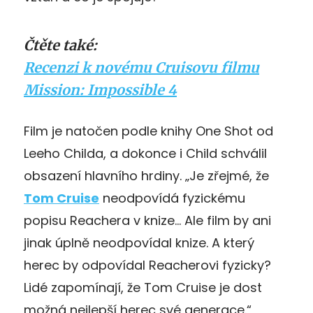
Čtěte také:
Recenzi k novému Cruisovu filmu
Mission: Impossible 4
Film je natočen podle knihy One Shot od
Leeho Childa, a dokonce i Child schválil
obsazení hlavního hrdiny. „Je zřejmé, že
Tom Cruise
neodpovídá fyzickému
popisu Reachera v knize… Ale film by ani
jinak úplně neodpovídal knize. A který
herec by odpovídal Reacherovi fyzicky?
Lidé zapomínají, že Tom Cruise je dost
možná nejlepší herec své generace.“