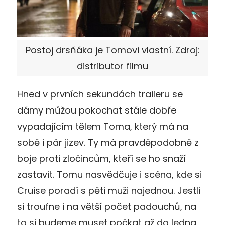
Postoj drsňáka je Tomovi vlastní. Zdroj:
distributor filmu
Hned v prvních sekundách traileru se
dámy můžou pokochat stále dobře
vypadajícím tělem Toma, který má na
sobě i pár jizev. Ty má pravděpodobně z
boje proti zločincům, kteří se ho snaží
zastavit. Tomu nasvědčuje i scéna, kde si
Cruise poradí s pěti muži najednou. Jestli
si troufne i na větší počet padouchů, na
to si budeme muset počkat až do ledna,