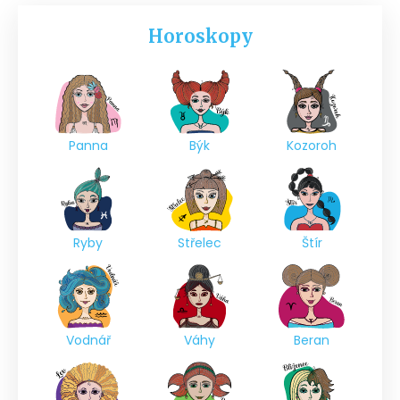
Horoskopy
Panna
Býk
Kozoroh
Ryby
Střelec
Štír
Vodnář
Váhy
Beran