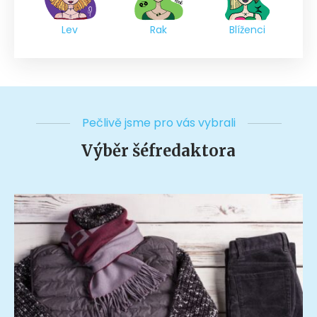
Lev
Rak
Blíženci
Pečlivě jsme pro vás vybrali
Výběr šéfredaktora