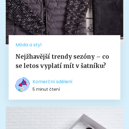
Móda a styl
Nejžhavější trendy sezóny – co
se letos vyplatí mít v šatníku?
Komerční sdělení
5 minut čtení