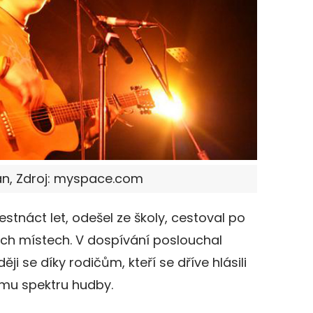
an, Zdroj: myspace.com
estnáct let, odešel ze školy, cestoval po
ných místech. V dospívání poslouchal
ěji se díky rodičům, kteří se dříve hlásili
šímu spektru hudby.