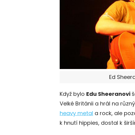
Ed Sheer
Když bylo
Edu Sheeranovi
š
Velké Británii a hrál na růz
heavy metal
a rock, ale pozd
k hnutí hippies, dostal k šir