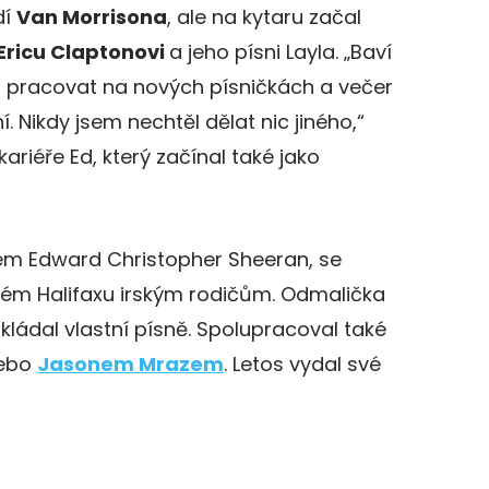
dí
Van Morrisona
, ale na kytaru začal
Ericu Claptonovi
a jeho písni Layla. „Baví
u, pracovat na nových písničkách a večer
. Nikdy jsem nechtěl dělat nic jiného,“
ariéře Ed, který začínal také jako
em Edward Christopher Sheeran, se
tském Halifaxu irským rodičům. Odmalička
kládal vlastní písně. Spolupracoval také
ebo
Jasonem Mrazem
. Letos vydal své