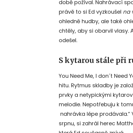
době požíval. Nahrávací spo
právě to si Ed vyzkoušel
na 
ohledně hudby, ale také oh
chtěly, aby si obarvil vlasy
odešel.
S kytarou stále při 
You Need Me, I don´t Need Y
hitu. Rytmus skladby je zal
prvky a netypickými kytarový
melodie. Nepotřebuju k tomu
nahrávka lépe prodávala.“ Ve
srpnu, si zahrál herec Matt
která Ed současně zpívá.