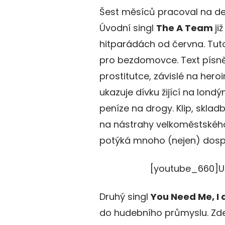
Šest měsíců pracoval na d
Úvodní singl
The A Team
ji
hitparádách od června. Tuto 
pro bezdomovce. Text písně
prostitutce, závislé na heroi
ukazuje dívku žijící na londýn
peníze na drogy. Klip, sklad
na nástrahy velkoměstského 
potýká mnoho (nejen) dospív
[youtube_660]
Druhý singl
You Need Me, I 
do hudebního průmyslu. Zde 