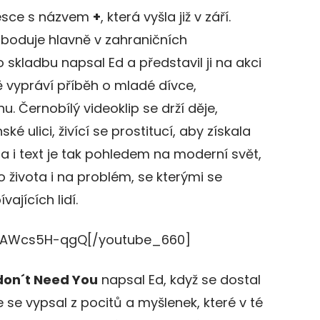
esce s názvem
+
, která vyšla již v září.
ž boduje hlavně v zahraničních
skladbu napsal Ed a představil ji na akci
 vypráví příběh o mladé dívce,
nu. Černobílý videoklip se drží děje,
ské ulici, živící se prostitucí, aby získala
ba i text je tak pohledem na moderní svět,
života i na problém, se kterými se
ajících lidí.
UAWcs5H-qgQ[/youtube_660]
don´t Need You
napsal Ed, když se dostal
se vypsal z pocitů a myšlenek, které v té