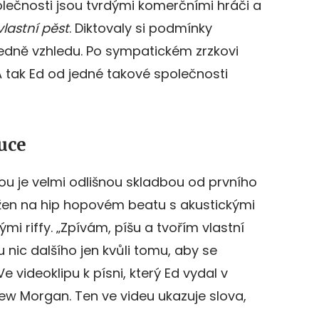
lečnosti jsou tvrdými komerčními hráči a
vlastní pěst
. Diktovaly si podmínky
ledně vzhledu. Po sympatickém zrzkovi
. A tak Ed od jedné takové společnosti
ruce
ou je velmi odlišnou skladbou od prvního
ožen na hip hopovém beatu s akustickými
mi riffy. „Zpívám, píšu a tvořím vlastní
 nic dalšího jen kvůli tomu, aby se
 videoklipu k písni, který Ed vydal v
hew Morgan. Ten ve videu ukazuje slova,