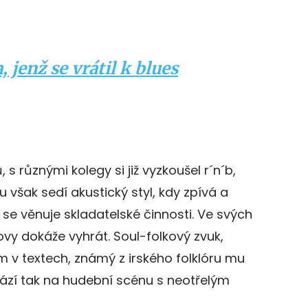
 jenž se vrátil k blues
s různými kolegy si již vyzkoušel r´n´b,
u však sedí akustický styl, kdy zpívá a
 se věnuje skladatelské činnosti. Ve svých
lovy dokáže vyhrát. Soul-folkový zvuk,
 v textech, známý z irského folklóru mu
chází tak na hudební scénu s neotřelým