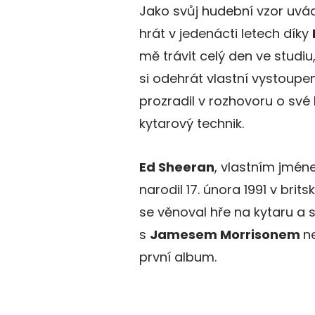
Jako svůj hudební vzor uvá
hrát v jedenácti letech díky
mě trávit celý den ve studi
si odehrát vlastní vystoupení
prozradil v rozhovoru o své k
kytarový technik.
Ed Sheeran
, vlastním jmén
narodil 17. února 1991 v bri
se věnoval hře na kytaru a s
s
Jamesem Morrisonem
n
první album.