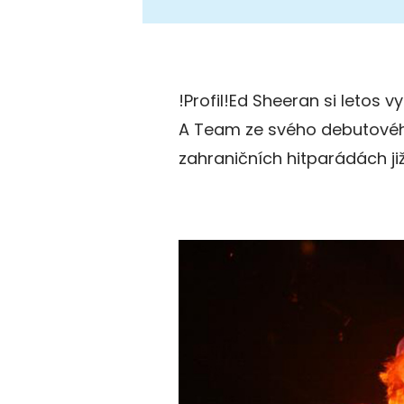
!Profil!Ed Sheeran si letos 
A Team ze svého debutového
zahraničních hitparádách již