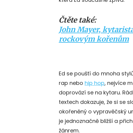
Čtěte také:
John Mayer, kytarista,
rockovým kořenům
Ed se pouští do mnoha stylů, 
rap nebo
hip hop
, nejvíce m
doprovází se na kytaru. Rád
textech dokazuje, že si se s
okořeněný o vypravěčský um
je jednoznačně bližší a při
žánrem.