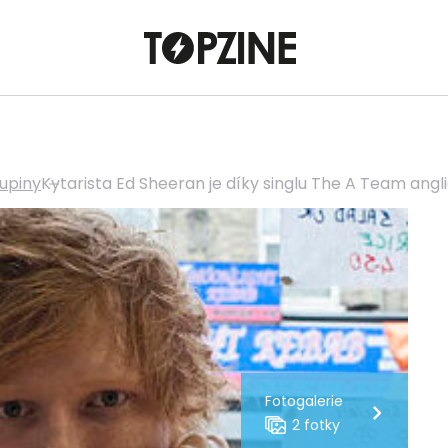
upiny
Kytarista Ed Sheeran je díky singlu The A Team an
Fotogalerie
2 fotky