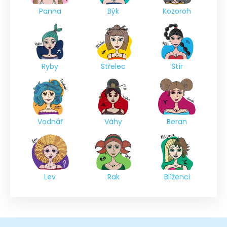
Panna
Býk
Kozoroh
Ryby
Střelec
Štír
Vodnář
Váhy
Beran
Lev
Rak
Blíženci