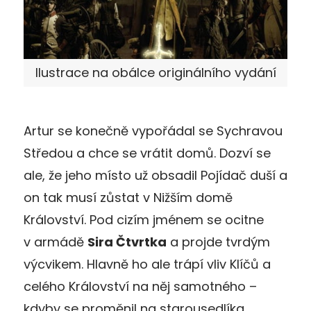
Ilustrace na obálce originálního vydání
Artur se konečně vypořádal se Sychravou
Středou a chce se vrátit domů. Dozví se
ale, že jeho místo už obsadil Pojídač duší a
on tak musí zůstat v Nižším domě
Království. Pod cizím jménem se ocitne
v armádě
Sira Čtvrtka
a projde tvrdým
výcvikem. Hlavně ho ale trápí vliv Klíčů a
celého Království na něj samotného –
kdyby se proměnil na starousedlíka,