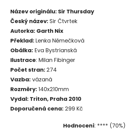
Název originálu:
Sir Thursday
Český název:
Sir Čtvrtek
Autorka:
Garth Nix
Překlad:
Lenka Němečková
Obálka:
Eva Bystrianská
Ilustrace
: Milan Fibinger
Počet stran:
274
Vazba:
vázaná
Rozměry:
140x210mm
Vydal:
Triton, Praha 2010
Doporučená cena:
299 Kč
Hodnocení
: **** (70%)