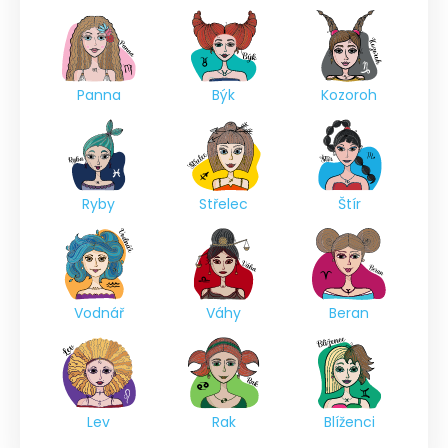
Panna
Býk
Kozoroh
Ryby
Střelec
Štír
Vodnář
Váhy
Beran
Lev
Rak
Blíženci