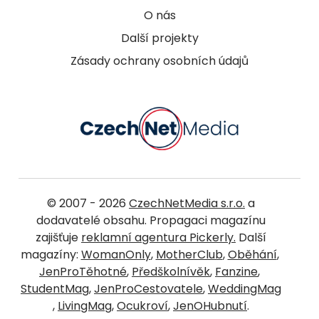
O nás
Další projekty
Zásady ochrany osobních údajů
© 2007 - 2026
CzechNetMedia s.r.o.
a
dodavatelé obsahu. Propagaci magazínu
zajišťuje
reklamní agentura Pickerly.
Další
magazíny:
WomanOnly
,
MotherClub
,
Oběhání
,
JenProTěhotné
,
Předškolnívěk
,
Fanzine
,
StudentMag
,
JenProCestovatele
,
WeddingMag
,
LivingMag
,
Ocukroví
,
JenOHubnutí
.