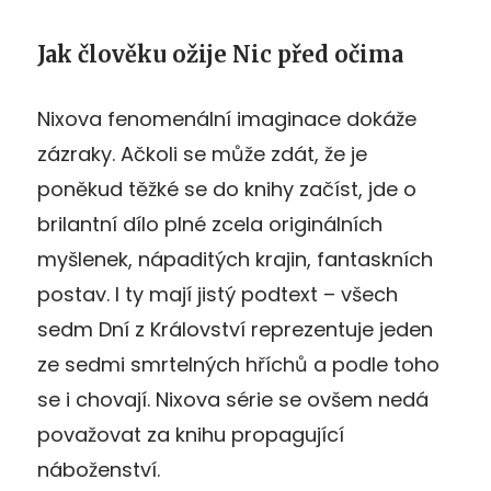
Jak člověku ožije Nic před očima
Nixova fenomenální imaginace dokáže
zázraky. Ačkoli se může zdát, že je
poněkud těžké se do knihy začíst, jde o
brilantní dílo plné zcela originálních
myšlenek, nápaditých krajin, fantaskních
postav. I ty mají jistý podtext – všech
sedm Dní z Království reprezentuje jeden
ze sedmi smrtelných hříchů a podle toho
se i chovají. Nixova série se ovšem nedá
považovat za knihu propagující
náboženství.