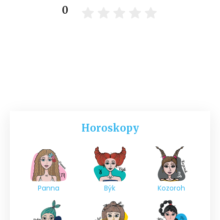
0
Horoskopy
Panna
Býk
Kozoroh