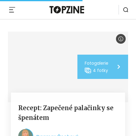
MENU
Fotogalerie
4 fotky
Recept: Zapečené palačinky se
špenátem