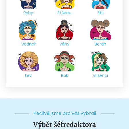
Ryby
Střelec
Štír
Vodnář
Váhy
Beran
Lev
Rak
Blíženci
Pečlivě jsme pro vás vybrali
Výběr šéfredaktora