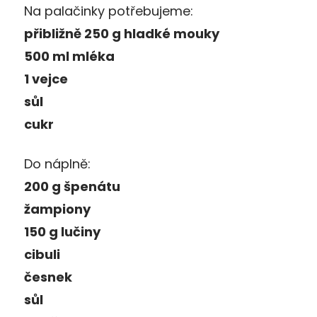
Na palačinky potřebujeme:
přibližně 250 g hladké mouky
500 ml mléka
1 vejce
sůl
cukr
Do náplně:
200 g špenátu
žampiony
150 g lučiny
cibuli
česnek
sůl