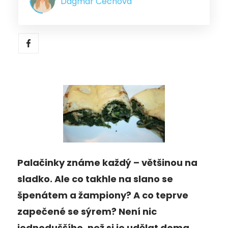
Dagmar Čechová
Palačinky známe každý – většinou na
sladko. Ale co takhle na slano se
špenátem a žampiony? A co teprve
zapečené se sýrem? Není nic
jednoduššího, než si je udělat doma.