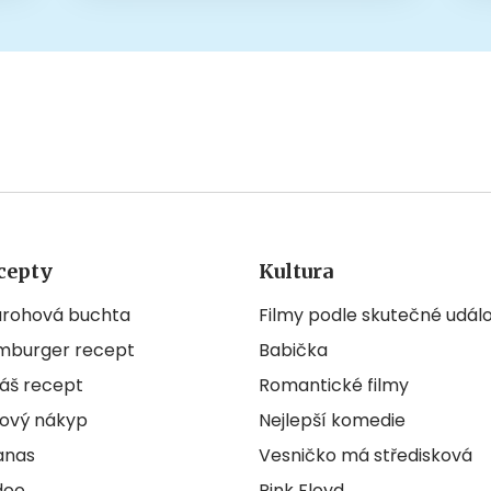
cepty
Kultura
arohová buchta
Filmy podle skutečné událo
mburger recept
Babička
áš recept
Romantické filmy
ový nákyp
Nejlepší komedie
anas
Vesničko má středisková
doo
Pink Floyd