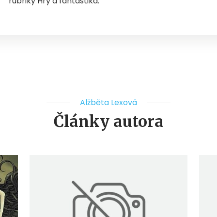
rubriky Hry a fantastika.
Alžběta Lexová
Články autora