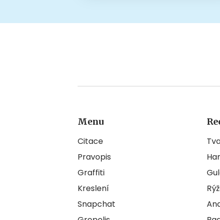
Menu
Re
Citace
Tv
Pravopis
Ha
Graffiti
Gul
Kreslení
Rýž
Snapchat
An
Grepolis
Ba