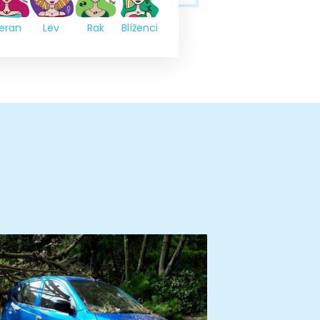
eran
Lev
Rak
Blíženci