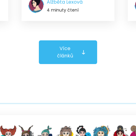
Alžběta Lexová
4 minuty čtení
Více
článků