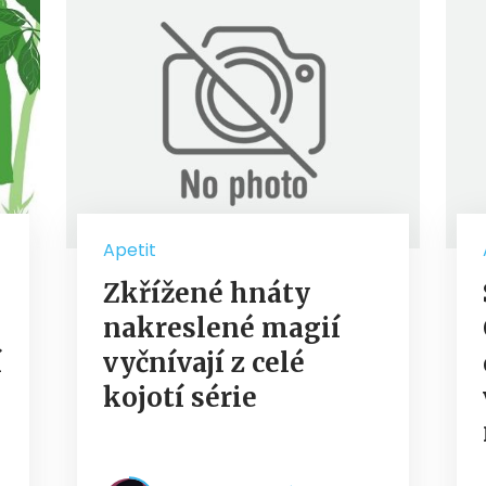
Apetit
Zkřížené hnáty
nakreslené magií
í
vyčnívají z celé
kojotí série