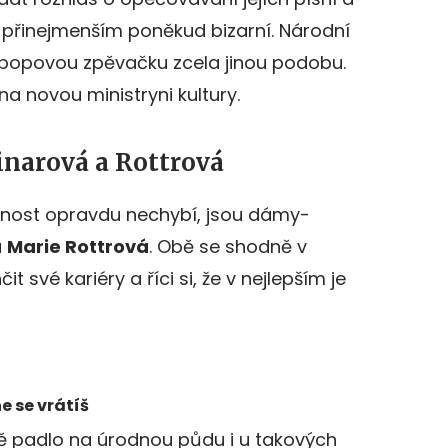
 přinejmenším poněkud bizarní. Národní
o popovou zpěvačku zcela jinou podobu.
na novou ministryni kultury.
inarová a Rottrová
nost opravdu nechybí, jsou dámy-
a
Marie Rottrová
. Obě se shodně v
 své kariéry a říci si, že v nejlepším je
 se vrátíš
ě padlo na úrodnou půdu i u takových