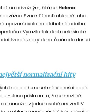
potažmo odvážným, říká se.
Helena
n odvážná. Svou stížností ohledně toho,
ísní, upozorňovala na atribut národního
epertoáru. Vyrazila tak dech celé široké
savadní tvorbě znaky klenotů národa dosud
největší normalizační hity
vých tradic a řemesel má v dnešní době
ale Helena přišla na to, že se mezi ně
dce a manažer v jedné osobě neuvedl. V
at rozhlas o opečovávání jejích písní a