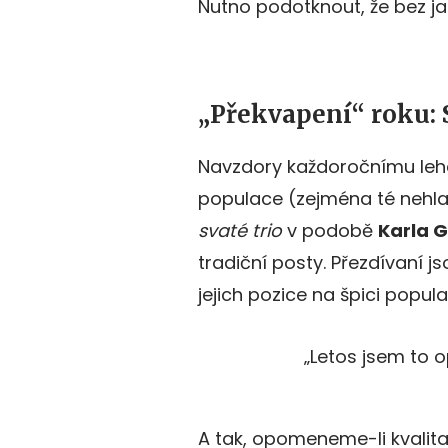
Nutno podotknout, že bez ja
„Překvapení“ roku: 
Navzdory každoročnímu leh
populace (zejména té nehlasu
svaté trio
v podobě
Karla 
tradiční posty. Přezdívaní js
jejich pozice na špici popula
„Letos jsem to 
A tak, opomeneme-li kvalitat