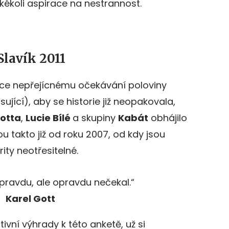
kékoli aspirace na nestrannost.
Slavík 2011
ce nepřejícnému očekávání poloviny
jící), aby se historie již neopakovala,
Gotta
,
Lucie Bílé
a skupiny
Kabát
obhájilo
ou takto již od roku 2007, od kdy jsou
rity neotřesitelné.
opravdu, ale opravdu nečekal.“
Karel Gott
ivní výhrady k této anketě, už si