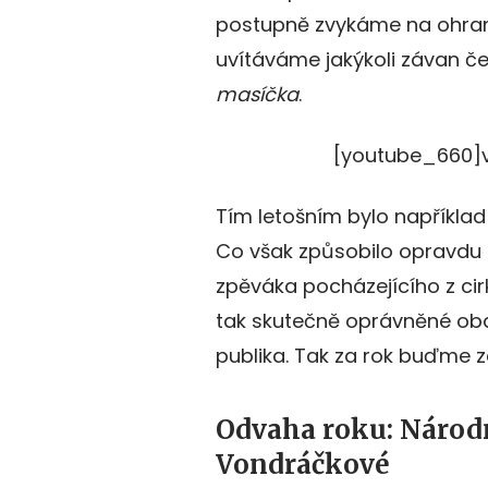
postupně zvykáme na ohra
uvítáváme jakýkoli závan 
masíčka
.
[youtube_660]
Tím letošním bylo napříkla
Co však způsobilo opravdu 
zpěváka pocházejícího z ci
tak skutečně oprávněné ob
publika. Tak za rok buďme z
Odvaha roku: Národn
Vondráčkové