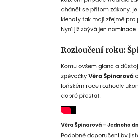
ohánět se přitom zákony, je
klenoty tak mají zřejmě pr
Nyní již zbývá jen nominace 
Rozloučení roku: Šp
Komu ovšem glanc a důstoj
zpěvačky
Věra Špinarová
loňském roce rozhodly ukončit
dobré přestat.
Věra Špinarová – Jednoho dne
Podobné doporučení by jist