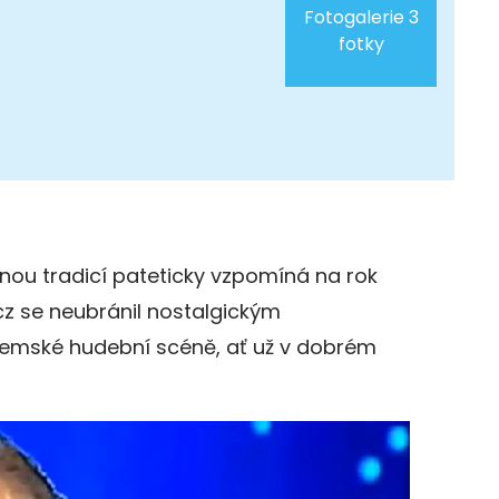
Fotogalerie 3
fotky
znou tradicí pateticky vzpomíná na rok
.cz se neubránil nostalgickým
emské hudební scéně, ať už v dobrém