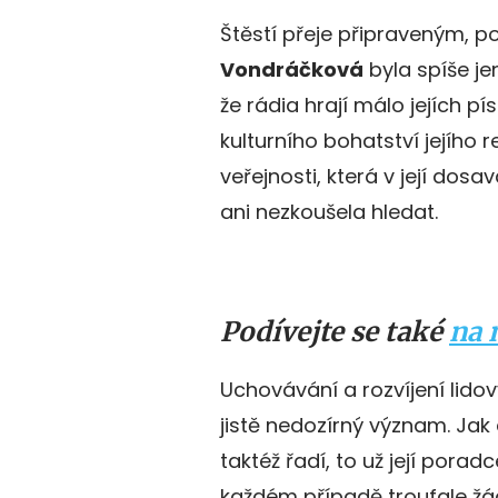
Štěstí přeje připraveným, 
Vondráčková
byla spíše je
že rádia hrají málo jejích p
kulturního bohatství jejího r
veřejnosti, která v její do
ani nezkoušela hledat.
Podívejte se také
na 
Uchovávání a rozvíjení lido
jistě nedozírný význam. Jak 
taktéž řadí, to už její pora
každém případě troufale žád