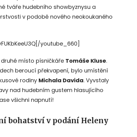
né tváře hudebního showbyznysu a
čerstvosti v podobě nového neokoukaného
vFUKbKeeU3Q[/youtube_660]
d druhé místo písničkáře
Tomáše Kluse
.
dech beroucí překvapení, bylo umístění
rkusové rodiny
Michala Davida
. Vyvstaly
avy nad hudebním gustem hlasujícího
ase všichni napnutí!
í bohatství v podání Heleny