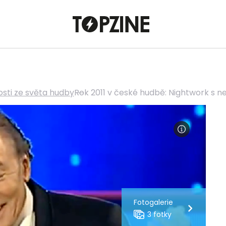
sti ze světa hudby
Rok 2011 v české hudbě: Nightwork s n
Fotogalerie
3 fotky