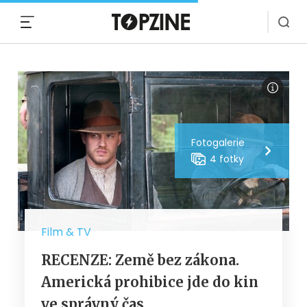
MENU
Fotogalerie
4 fotky
Film & TV
RECENZE: Země bez zákona.
Americká prohibice jde do kin
ve správný čas