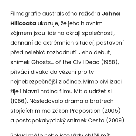
Filmografie australského režiséra
Johna
Hillcoata
ukazuje, že jeho hlavním
zájmem jsou lidé na okraji společnosti,
dohnaní do extrémních situací, postavení
před nelehká rozhodnutí. Jeho debut,
snímek Ghosts… of the Civil Dead (1988),
přivádí diváka do vězení pro ty
nejnebezpečnější zločince. Mimo civilizaci
žije i hlavní hrdina filmu Mít a udržet si
(1966). Následovalo drama o bratrech
stojících mimo zákon Proposition (2005)
a postapokalyptický snímek Cesta (2009).
Pokud máte nebo jste vždy chtěli mít