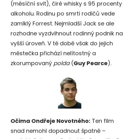
(měsíční svit), čiré whisky s 95 procenty
alkoholu. Rodinu po smrti rodičů vede
zamlklý Forrest. Nejmladší Jack se ale
rozhodne vyzdvihnout rodinný podnik na
vyšší úroveň. V té době však do jejich
městečka přichází nelítostný a
zkorumpovaný
polda
(
Guy Pearce
).
Očima Ondřeje Novotného:
Ten film
snad nemohl dopadnout špatně –