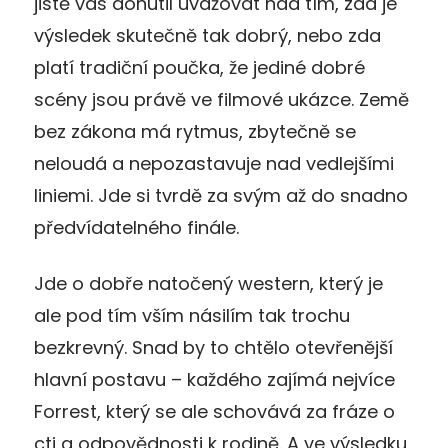
jistě vás donutil uvažovat nad tím, zda je
výsledek skutečně tak dobrý, nebo zda
platí tradiční poučka, že jediné dobré
scény jsou právě ve filmové ukázce. Země
bez zákona má rytmus, zbytečně se
neloudá a nepozastavuje nad vedlejšími
liniemi. Jde si tvrdě za svým až do snadno
předvídatelného finále.
Jde o dobře natočený western, který je
ale pod tím vším násilím tak trochu
bezkrevný. Snad by to chtělo otevřenější
hlavní postavu – každého zajímá nejvíce
Forrest, který se ale schovává za fráze o
cti a odpovědnosti k rodině. A ve výsledku