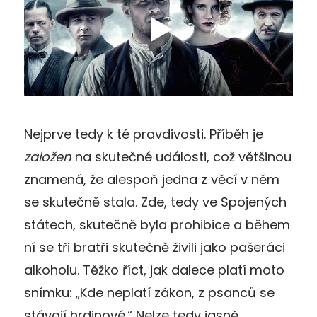
Nejprve tedy k té pravdivosti. Příběh je
založen
na skutečné události, což většinou
znamená, že alespoň jedna z věcí v něm
se skutečně stala. Zde, tedy ve Spojených
státech, skutečně byla prohibice a během
ní se tři bratři skutečně živili jako pašeráci
alkoholu. Těžko říct, jak dalece platí moto
snímku: „Kde neplatí zákon, z psanců se
stávají hrdinové.“ Nelze tedy jasně