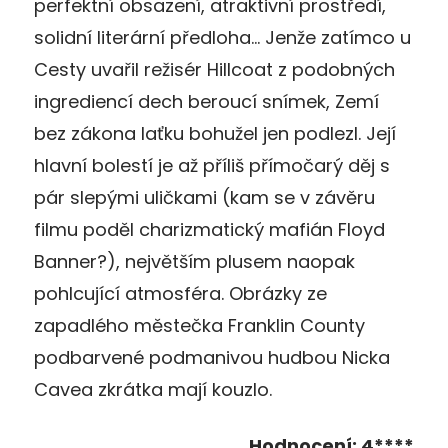
perfektní obsazení, atraktivní prostředí,
solidní literární předloha… Jenže zatímco u
Cesty uvařil režisér Hillcoat z podobných
ingrediencí dech beroucí snímek, Zemí
bez zákona laťku bohužel jen podlezl. Její
hlavní bolestí je až příliš přímočarý děj s
pár slepými uličkami (kam se v závěru
filmu poděl charizmatický mafián Floyd
Banner?), největším plusem naopak
pohlcující atmosféra. Obrázky ze
zapadlého městečka Franklin County
podbarvené podmanivou hudbou Nicka
Cavea zkrátka mají kouzlo.
Hodnocení: 4****