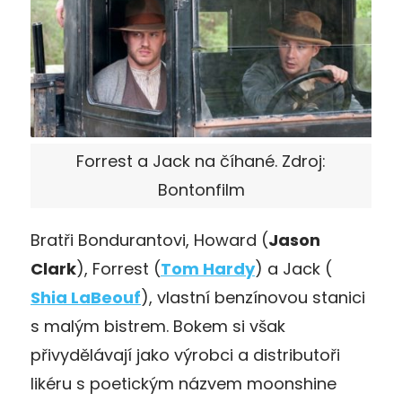
Forrest a Jack na číhané. Zdroj:
Bontonfilm
Bratři Bondurantovi, Howard (
Jason
Clark
), Forrest (
Tom Hardy
) a Jack (
Shia LaBeouf
), vlastní benzínovou stanici
s malým bistrem. Bokem si však
přivydělávají jako výrobci a distributoři
likéru s poetickým názvem moonshine