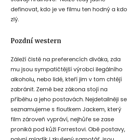
definovat, kdo je ve filmu ten hodný a kdo
zlý.
Pozdní western
Záleží čistě na preferencích diváka, zda
mu jsou sympatičtější výrobci ilegálního
alkoholu, nebo lidé, kteří jim v tom chtějí
zabránit. Země bez zákona stojí na
příběhu a jeho postavách. Nejdetailněji se
seznamujeme s floutkem Jackem, který
film zároveň vypráví, nejhůře se zase
proniká pod kůži Forrestovi. Obě postavy,
naivní mladík i zkušený samotář, jsou