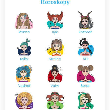
Horoskopy
Panna
Býk
Kozoroh
Ryby
Střelec
Štír
Vodnář
Váhy
Beran