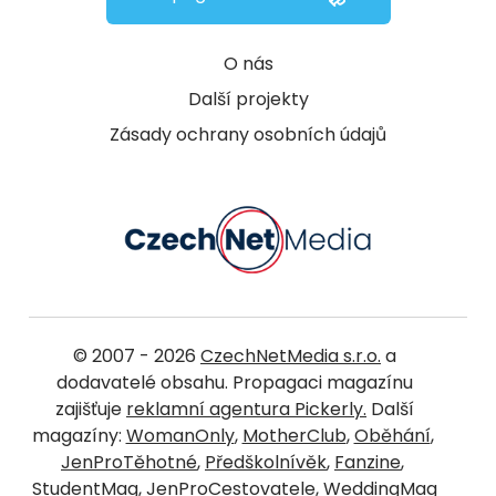
O nás
Další projekty
Zásady ochrany osobních údajů
© 2007 - 2026
CzechNetMedia s.r.o.
a
dodavatelé obsahu. Propagaci magazínu
zajišťuje
reklamní agentura Pickerly.
Další
magazíny:
WomanOnly
,
MotherClub
,
Oběhání
,
JenProTěhotné
,
Předškolnívěk
,
Fanzine
,
StudentMag
,
JenProCestovatele
,
WeddingMag