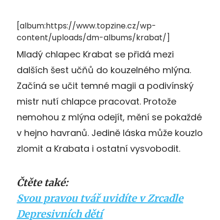
[album:https://www.topzine.cz/wp-
content/uploads/dm-albums/krabat/]
Mladý chlapec Krabat se přidá mezi
dalších šest učňů do kouzelného mlýna.
Začíná se učit temné magii a podivínský
mistr nutí chlapce pracovat. Protože
nemohou z mlýna odejít, mění se pokaždé
v hejno havranů. Jedině láska může kouzlo
zlomit a Krabata i ostatní vysvobodit.
Čtěte také:
Svou pravou tvář uvidíte v Zrcadle
Depresivních dětí