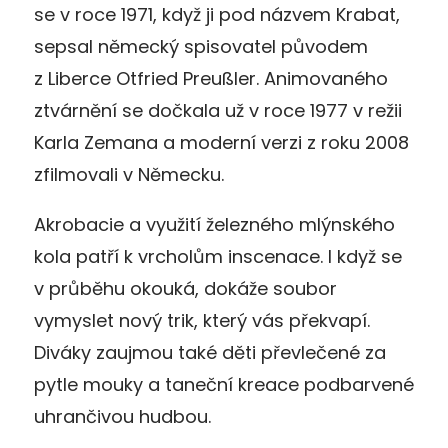
se v roce 1971, když ji pod názvem Krabat,
sepsal německý spisovatel původem
z Liberce Otfried Preußler. Animovaného
ztvárnění se dočkala už v roce 1977 v režii
Karla Zemana a moderní verzi z roku 2008
zfilmovali v Německu.
Akrobacie a využití železného mlýnského
kola patří k vrcholům inscenace. I když se
v průběhu okouká, dokáže soubor
vymyslet nový trik, který vás překvapí.
Diváky zaujmou také děti převlečené za
pytle mouky a taneční kreace podbarvené
uhrančivou hudbou.