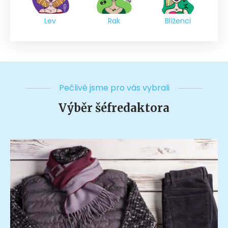
Lev
Rak
Blíženci
Pečlivě jsme pro vás vybrali
Výběr šéfredaktora