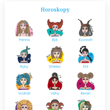
Horoskopy
Panna
Býk
Kozoroh
Ryby
Střelec
Štír
Vodnář
Váhy
Beran