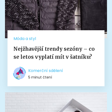
Móda a styl
Nejžhavější trendy sezóny – co
se letos vyplatí mít v šatníku?
Komerční sdělení
5 minut čtení