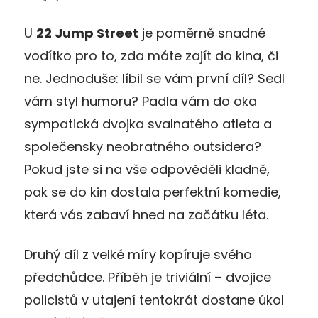
U
22 Jump Street
je poměrně snadné
vodítko pro to, zda máte zajít do kina, či
ne. Jednoduše: líbil se vám první díl? Sedl
vám styl humoru? Padla vám do oka
sympatická dvojka svalnatého atleta a
společensky neobratného outsidera?
Pokud jste si na vše odpověděli kladně,
pak se do kin dostala perfektní komedie,
která vás zabaví hned na začátku léta.
Druhý díl z velké míry kopíruje svého
předchůdce. Příběh je triviální – dvojice
policistů v utajení tentokrát dostane úkol