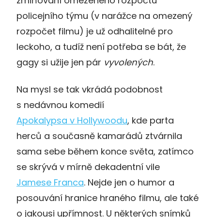
zmiňování omezeného rozpočtu
policejního týmu (v narážce na omezený
rozpočet filmu) je už odhalitelné pro
leckoho, a tudíž není potřeba se bát, že
gagy si užije jen pár
vyvolených
.
Na mysl se tak vkrádá podobnost
s nedávnou komedií
Apokalypsa v Hollywoodu
, kde parta
herců a současně kamarádů ztvárnila
sama sebe během konce světa, zatímco
se skrývá v mírně dekadentní vile
Jamese Franca
. Nejde jen o humor a
posouvání hranice hraného filmu, ale také
o jakousi upřímnost. U některých snímků