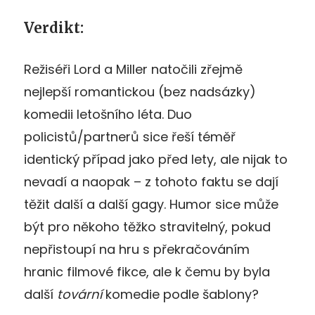
Verdikt:
Režiséři Lord a Miller natočili zřejmě
nejlepší romantickou (bez nadsázky)
komedii letošního léta. Duo
policistů/partnerů sice řeší téměř
identický případ jako před lety, ale nijak to
nevadí a naopak – z tohoto faktu se dají
těžit další a další gagy. Humor sice může
být pro někoho těžko stravitelný, pokud
nepřistoupí na hru s překračováním
hranic filmové fikce, ale k čemu by byla
další
tovární
komedie podle šablony?