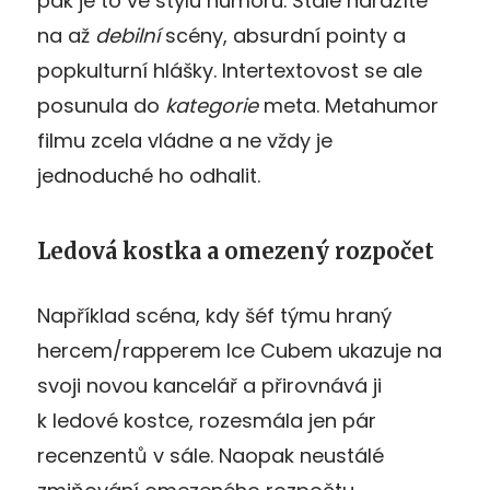
pak je to ve stylu humoru. Stále narazíte
na až
debilní
scény, absurdní pointy a
popkulturní hlášky. Intertextovost se ale
posunula do
kategorie
meta. Metahumor
filmu zcela vládne a ne vždy je
jednoduché ho odhalit.
Ledová kostka a omezený rozpočet
Například scéna, kdy šéf týmu hraný
hercem/rapperem Ice Cubem ukazuje na
svoji novou kancelář a přirovnává ji
k ledové kostce, rozesmála jen pár
recenzentů v sále. Naopak neustálé