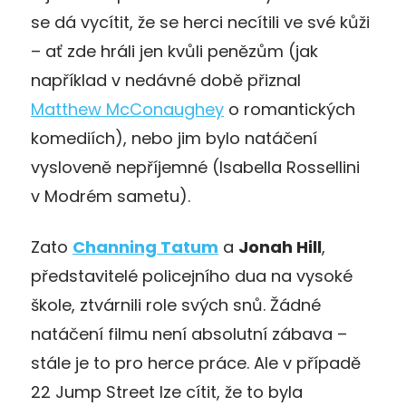
se dá vycítit, že se herci necítili ve své kůži
– ať zde hráli jen kvůli penězům (jak
například v nedávné době přiznal
Matthew McConaughey
o romantických
komediích), nebo jim bylo natáčení
vysloveně nepříjemné (Isabella Rossellini
v Modrém sametu).
Zato
Channing Tatum
a
Jonah Hill
,
představitelé policejního dua na vysoké
škole, ztvárnili role svých snů. Žádné
natáčení filmu není absolutní zábava –
stále je to pro herce práce. Ale v případě
22 Jump Street lze cítit, že to byla