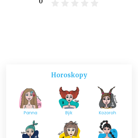
0
Horoskopy
Panna
Býk
Kozoroh