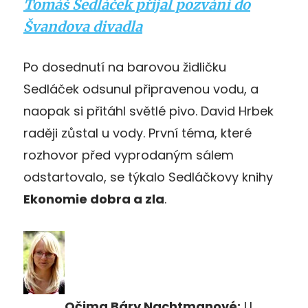
Tomáš Sedláček přijal pozvání do
Švandova divadla
Po dosednutí na barovou židličku
Sedláček odsunul připravenou vodu, a
naopak si přitáhl světlé pivo. David Hrbek
raději zůstal u vody. První téma, které
rozhovor před vyprodaným sálem
odstartovalo, se týkalo Sedláčkovy knihy
Ekonomie dobra a zla
.
Očima Báry Nachtmanové:
U