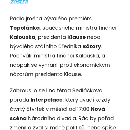
zostra
Padla jména bývalého premiéra
Topolánka
, současného ministra financí
Kalouska
, prezidenta
Klause
nebo
bývalého státního úředníka
Bátory
.
Pochválil ministra financí Kalouska, a
naopak se vyhranil proti ekonomickým
názorům prezidenta Klause.
Zabrousilo se i na téma Sedláčkova
pořadu
Interpelace
, který uvádí každý
čtvrtý čtvrtek v měsíci od 17:00
Nová
scéna
Národního divadla. Rád by pořad
změnil a zval si méně politiků, nebo spíše