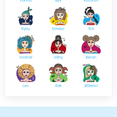
Panna
Býk
Kozoroh
Ryby
Střelec
Štír
Vodnář
Váhy
Beran
Lev
Rak
Blíženci