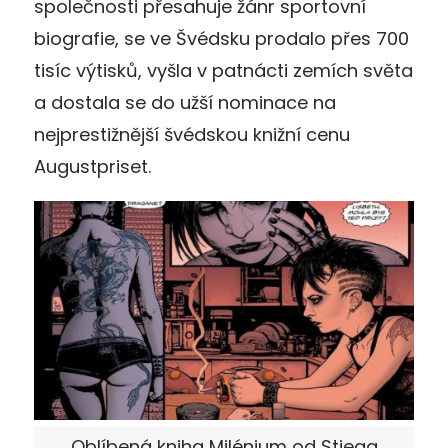
společnosti přesahuje žánr sportovní
biografie, se ve Švédsku prodalo přes 700
tisíc výtisků, vyšla v patnácti zemích světa
a dostala se do užší nominace na
nejprestižnější švédskou knižní cenu
Augustpriset.
Oblíbená kniha Milénium od Stiega