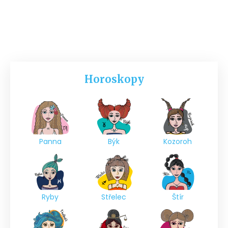
Horoskopy
Panna
Býk
Kozoroh
Ryby
Střelec
Štír