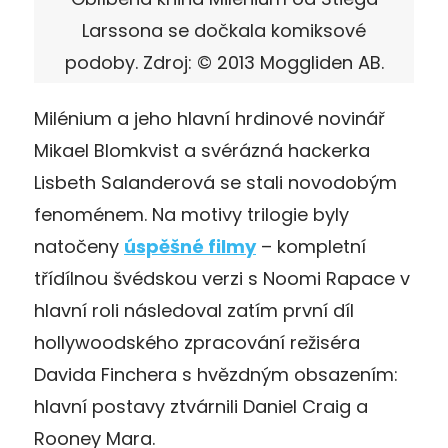
Larssona se dočkala komiksové
podoby. Zdroj: © 2013 Moggliden AB.
Milénium a jeho hlavní hrdinové novinář
Mikael Blomkvist a svérázná hackerka
Lisbeth Salanderová se stali novodobým
fenoménem. Na motivy trilogie byly
natočeny
úspěšné filmy
– kompletní
třídílnou švédskou verzi s Noomi Rapace v
hlavní roli následoval zatím první díl
hollywoodského zpracování režiséra
Davida Finchera s hvězdným obsazením:
hlavní postavy ztvárnili Daniel Craig a
Rooney Mara.