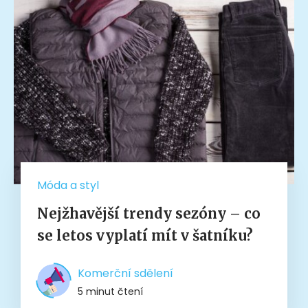
Móda a styl
Nejžhavější trendy sezóny – co
se letos vyplatí mít v šatníku?
Komerční sdělení
5 minut čtení