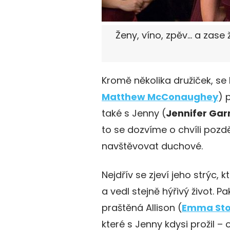
Ženy, víno, zpěv… a zase
Kromě několika družiček, se
Matthew McConaughey
) 
také s Jenny (
Jennifer Gar
to se dozvíme o chvíli poz
navštěvovat duchové.
Nejdřív se zjeví jeho strýc,
a vedl stejně hýřivý život. P
praštěná Allison (
Emma St
které s Jenny kdysi prožil – 