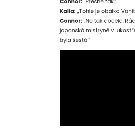
Connor:
„Přesně tak.“
Kalia:
„Tohle je obálka Van
Connor:
„Ne tak docela. Rád
japonská mistryně v lukostř
byla šestá.“