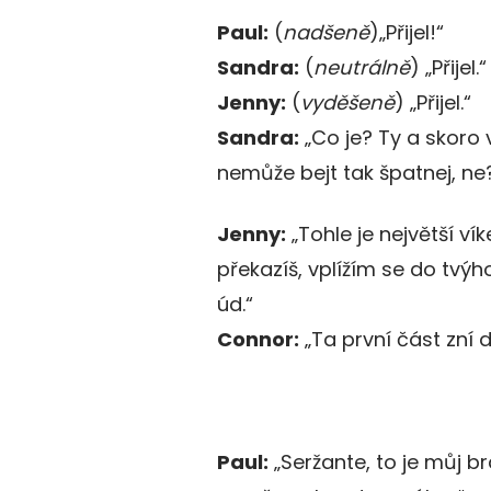
Paul:
(
nadšeně
)„Přijel!“
Sandra:
(
neutrálně
) „Přijel.“
Jenny:
(
vyděšeně
) „Přijel.“
Sandra:
„Co je? Ty a skoro 
nemůže bejt tak špatnej, ne
Jenny:
„Tohle je největší vík
překazíš, vplížím se do tvýh
úd.“
Connor:
„Ta první část zní 
Paul:
„Seržante, to je můj br