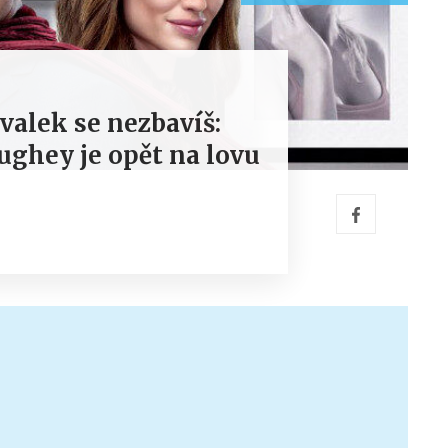
valek se nezbavíš:
ghey je opět na lovu