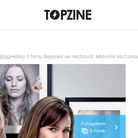
filmů
Hlášky z filmu Bejvalek se nezbavíš: Milovník McCona
Fotogalerie
5 fotek