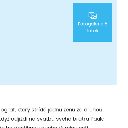
Fotogalerie 5
fotek
graf, který střídá jednu ženu za druhou.
dyž odjíždí na svatbu svého bratra Paula
de ho dostihnou duchové minulosti.