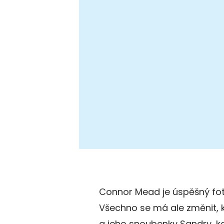
Connor Mead je úspěšný foto
Všechno se má ale změnit, k
a jeho snoubenky Sandry, k