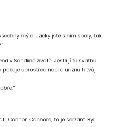
všechny mý družičky jste s ním spaly, tak
?“
end v Sandiině životě. Jestli jí tu svatbu
o pokoje uprostřed noci a uříznu ti tvůj
dobře.“
atr Connor. Connore, to je seržant. Byl