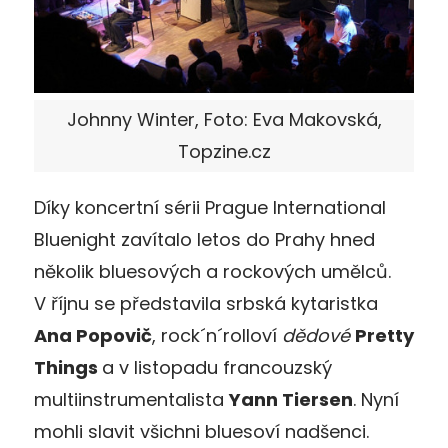
Johnny Winter, Foto: Eva Makovská,
Topzine.cz
Díky koncertní sérii Prague International
Bluenight zavítalo letos do Prahy hned
několik bluesových a rockových umělců.
V říjnu se představila srbská kytaristka
Ana Popovič
, rock´n´rolloví
dědové
Pretty
Things
a v listopadu francouzský
multiinstrumentalista
Yann Tiersen
. Nyní
mohli slavit všichni bluesoví nadšenci.