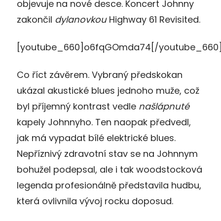
objevuje na nové desce. Koncert Johnny
zakončil
dylanovkou
Highway 61 Revisited.
[youtube_660]o6fqGOmda74[/youtube_660
Co říct závěrem. Vybraný předskokan
ukázal akustické blues jednoho muže, což
byl příjemný kontrast vedle
našlápnuté
kapely Johnnyho. Ten naopak předvedl,
jak má vypadat bílé elektrické blues.
Nepříznivý zdravotní stav se na Johnnym
bohužel podepsal, ale i tak woodstocková
legenda profesionálně představila hudbu,
která ovlivnila vývoj rocku doposud.