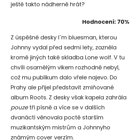
ještě takto nádherně hrát?
Hodnocení: 70%
Z úspěšné desky I´m bluesman, kterou
Johnny vydal před sedmi lety, zazněla
kromě jiných také skladba Lone wolf. V tu
chvíli osamělým vlkem rozhodně nebyl,
což mu publikum dalo vřele najevo. Do
Prahy ale přijel představit zmiňované
album Roots. Z desky však kapela zahrála
pouze
tři písně a více se v dalších
dvanácti věnovala poctě starším
muzikantským mistrům a Johnnyho
známým cover verzím.