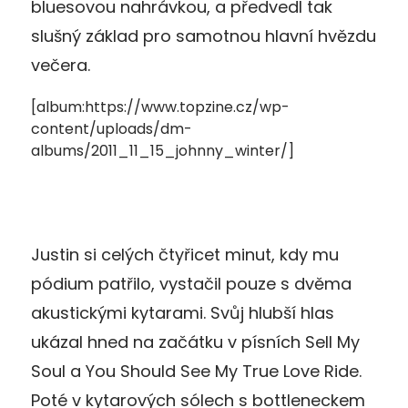
bluesovou nahrávkou, a předvedl tak
slušný základ pro samotnou hlavní hvězdu
večera.
[album:https://www.topzine.cz/wp-
content/uploads/dm-
albums/2011_11_15_johnny_winter/]
Justin si celých čtyřicet minut, kdy mu
pódium patřilo, vystačil pouze s dvěma
akustickými kytarami. Svůj hlubší hlas
ukázal hned na začátku v písních Sell My
Soul a You Should See My True Love Ride.
Poté v kytarových sólech s bottleneckem