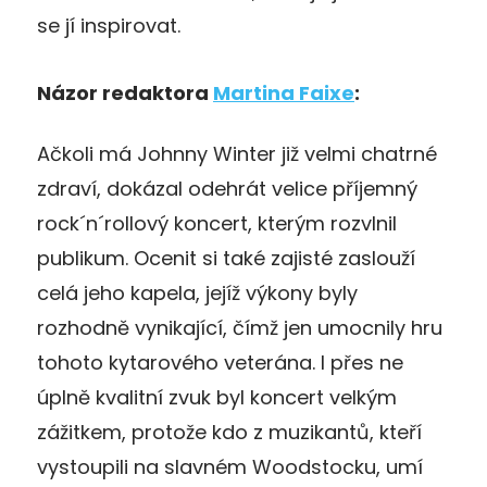
se jí inspirovat.
Názor redaktora
Martina Faixe
:
Ačkoli má Johnny Winter již velmi chatrné
zdraví, dokázal odehrát velice příjemný
rock´n´rollový koncert, kterým rozvlnil
publikum. Ocenit si také zajisté zaslouží
celá jeho kapela, jejíž výkony byly
rozhodně vynikající, čímž jen umocnily hru
tohoto kytarového veterána. I přes ne
úplně kvalitní zvuk byl koncert velkým
zážitkem, protože kdo z muzikantů, kteří
vystoupili na slavném Woodstocku, umí