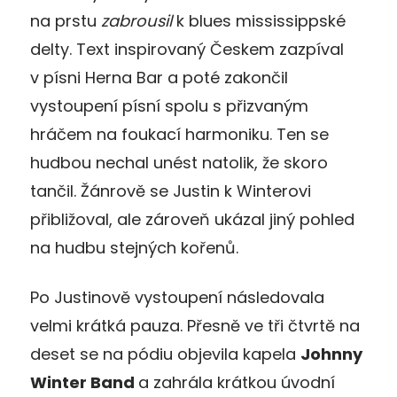
na prstu
zabrousil
k blues mississippské
delty. Text inspirovaný Českem zazpíval
v písni Herna Bar a poté zakončil
vystoupení písní spolu s přizvaným
hráčem na foukací harmoniku. Ten se
hudbou nechal unést natolik, že skoro
tančil. Žánrově se Justin k Winterovi
přibližoval, ale zároveň ukázal jiný pohled
na hudbu stejných kořenů.
Po Justinově vystoupení následovala
velmi krátká pauza. Přesně ve tři čtvrtě na
deset se na pódiu objevila kapela
Johnny
Winter Band
a zahrála krátkou úvodní