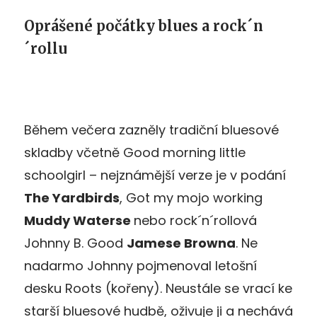
Oprášené počátky blues a rock´n
´rollu
Během večera zazněly tradiční bluesové
skladby včetně Good morning little
schoolgirl – nejznámější verze je v podání
The Yardbirds
, Got my mojo working
Muddy Waterse
nebo rock´n´rollová
Johnny B. Good
Jamese Browna
. Ne
nadarmo Johnny pojmenoval letošní
desku Roots (kořeny). Neustále se vrací ke
starší bluesové hudbě, oživuje ji a nechává