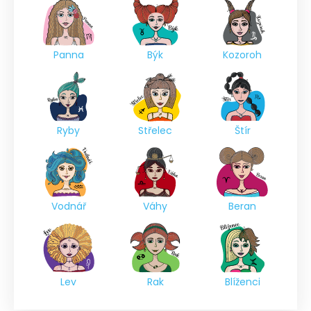
Panna
Býk
Kozoroh
Ryby
Střelec
Štír
Vodnář
Váhy
Beran
Lev
Rak
Blíženci