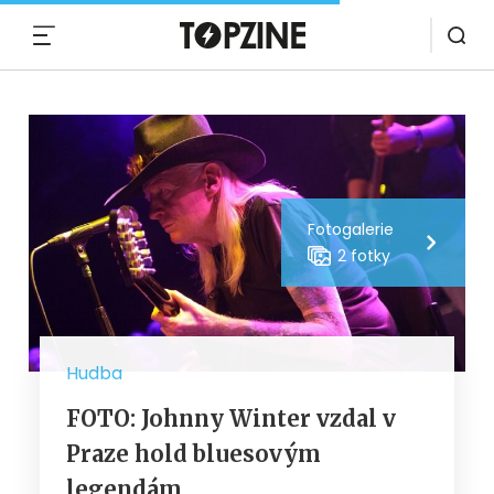
MENU
Fotogalerie
2 fotky
Hudba
FOTO: Johnny Winter vzdal v
Praze hold bluesovým
legendám