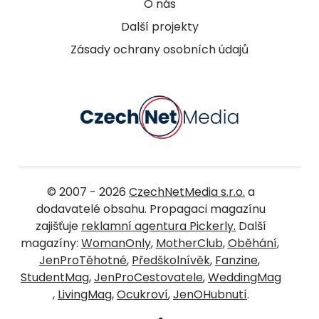
O nás
Další projekty
Zásady ochrany osobních údajů
© 2007 - 2026
CzechNetMedia s.r.o.
a
dodavatelé obsahu. Propagaci magazínu
zajišťuje
reklamní agentura Pickerly.
Další
magazíny:
WomanOnly
,
MotherClub
,
Oběhání
,
JenProTěhotné
,
Předškolnívěk
,
Fanzine
,
StudentMag
,
JenProCestovatele
,
WeddingMag
,
LivingMag
,
Ocukroví
,
JenOHubnutí
.