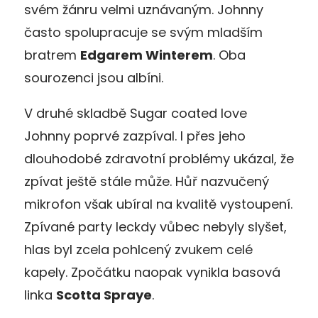
svém žánru velmi uznávaným. Johnny
často spolupracuje se svým mladším
bratrem
Edgarem Winterem
. Oba
sourozenci jsou albíni.
V druhé skladbě Sugar coated love
Johnny poprvé zazpíval. I přes jeho
dlouhodobé zdravotní problémy ukázal, že
zpívat ještě stále může. Hůř nazvučený
mikrofon však ubíral na kvalitě vystoupení.
Zpívané party leckdy vůbec nebyly slyšet,
hlas byl zcela pohlcený zvukem celé
kapely. Zpočátku naopak vynikla basová
linka
Scotta Spraye
.