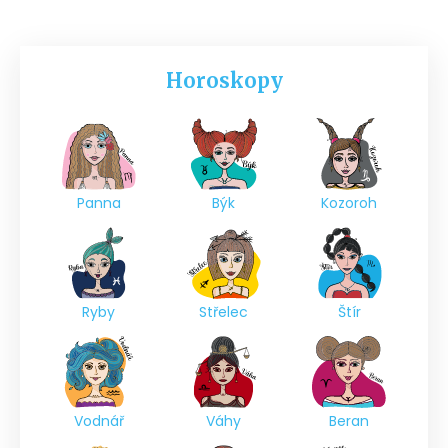
Horoskopy
Panna
Býk
Kozoroh
Ryby
Střelec
Štír
Vodnář
Váhy
Beran