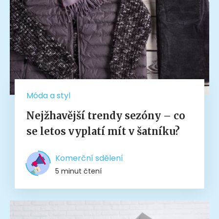
Móda a styl
Nejžhavější trendy sezóny – co
se letos vyplatí mít v šatníku?
Komerční sdělení
5 minut čtení