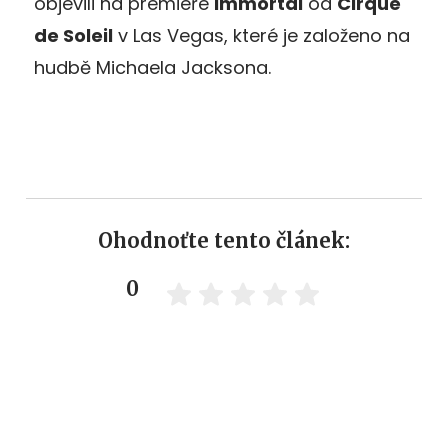
objevili na premiéře
Immortal
od
Cirque
de Soleil
v Las Vegas, které je založeno na
hudbě Michaela Jacksona.
Ohodnoťte tento článek:
0