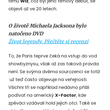
filmu
Wiz
, což byl jeho filmový debut, se
objevil až ve 20 letech.
O životě Michaela Jacksona bylo
natočeno DVD
Život legendy. Přečtěte si recenzi
To, že Paris teprve čeká na vstup do vod
showbyznysu, však až zas taková pravda
není. Se svýma dvěma sourozenci se totiž
už teď často objevuje na veřejnosti.
Všichni tři se například nedávno přišli
podívat na americký
X-Factor
, kde
zpěváci vzdávali hold jejich otci. Také se