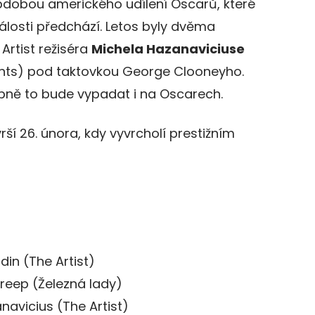
bdobou amerického udílení Oscarů, které
álosti předchází. Letos byly dvěma
 Artist režiséra
Michela Hazanaviciuse
ts) pod taktovkou George Clooneyho.
bně to bude vypadat i na Oscarech.
rší 26. února, kdy vyvrcholí prestižním
din (The Artist)
treep (Železná lady)
navicius (The Artist)