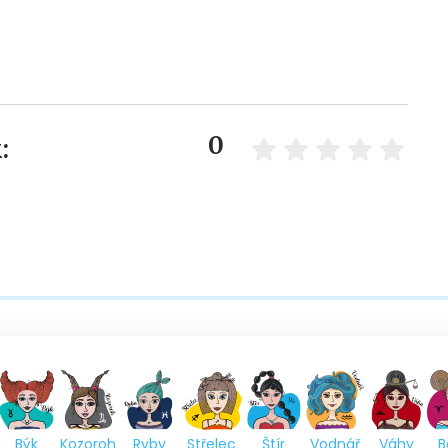
0
:
Býk
Kozoroh
Ryby
Střelec
Štír
Vodnář
Váhy
B