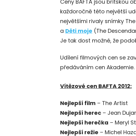
Ceny BAFTA jsou britskou o
každoročně této největší ud
největšími rivaly snímky The
a
Děti moje
(The Descendan
Je tak dost možné, že podo
Udílení filmových cen se zav
předáváním cen Akademie.
Vítězové cen BAFTA 2012:
Nejlepší film
– The Artist
Nejlepší herec
– Jean Dujar
Nejlepší herečka
– Meryl S
Nejlepší režie
– Michel Haza