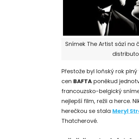
Snímek The Artist sází na č
distributo
Přestože byl loňský rok plný
cen
BAFTA
poněkud jednotv
francouzsko-belgický sním
nejlepší film, režii a herce. 
herečkou se stala
Meryl St
Thatcherové.