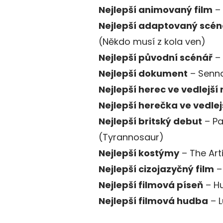
Nejlepší animovaný film
–
Nejlepší adaptovaný scén
(Někdo musí z kola ven)
Nejlepší původní scénář
– 
Nejlepší dokument
– Senn
Nejlepší herec ve vedlejší r
Nejlepší herečka ve vedlejš
Nejlepší britský debut
– Pa
(Tyrannosaur)
Nejlepší kostýmy
– The Art
Nejlepší cizojazyčný film
–
Nejlepší filmová píseň
– H
Nejlepší filmová hudba
– L