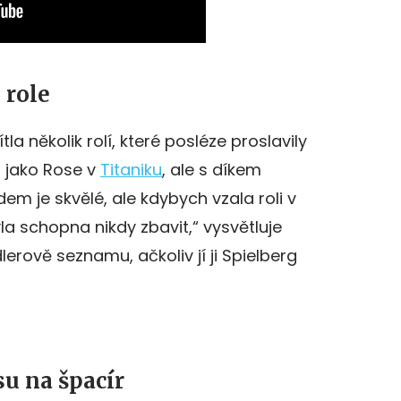
 role
la několik rolí, které posléze proslavily
a jako Rose v
Titaniku
, ale s díkem
em je skvělé, ale kdybych vzala roli v
la schopna nikdy zbavit,“ vysvětluje
dlerově seznamu, ačkoliv jí ji Spielberg
su na špacír