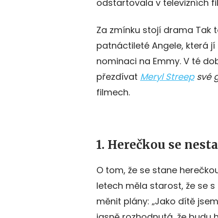
odstartovala v televizních f
Za zmínku stojí drama Tak to
patnáctileté Angele, která jí 
nominaci na Emmy. V té době
přezdívat
Meryl Streep
své 
filmech.
1. Herečkou se nest
O tom, že se stane herečkou,
letech měla starost, že se s
měnit plány: „Jako dítě jsem
jasně rozhodnutá, že budu 