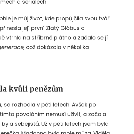
ilmech a seriálech.
hle je můj život, kde propůjčila svou tvář
přinesla její první Zlatý Glóbus a
 vtrhla na stříbrné plátno a začalo se jí
generace
, což dokázala v několika
ala kvůli penězům
 se rozhodla v pěti letech. Avšak po
 tímto povoláním nemusí uživit, a začala
 byla sebejistá. Už v pěti letech jsem byla
herečka. Madonna byla moje múza. Viděla