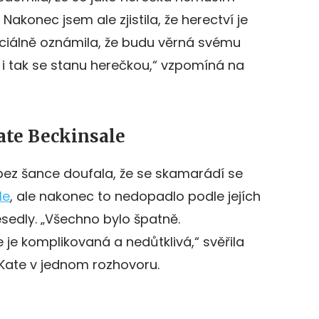
n. Nakonec jsem ale
zjistila
, že herectví je
ciálně oznámila, že budu věrná svému
, i tak se stanu herečkou,“ vzpomíná na
Kate Beckinsale
bez šance doufala, že se skamarádí se
le
, ale nakonec to nedopadlo podle jejích
esedly. „Všechno bylo špatně.
 je komplikovaná a nedůtklivá,“ svěřila
 Kate v jednom rozhovoru.