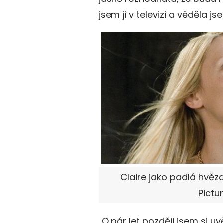
jsem ji v televizi a věděla js
Claire jako padlá hvěz
Pictu
„O pár let později jsem si 