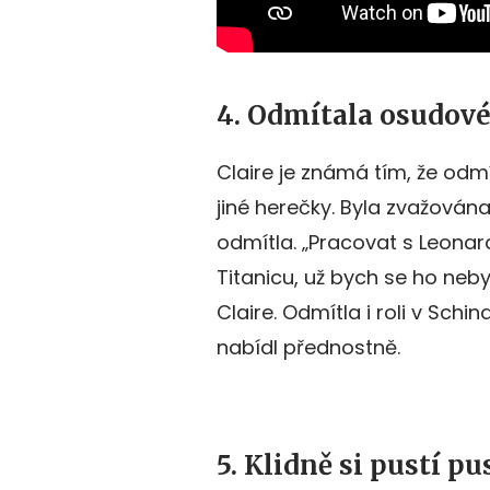
4. Odmítala osudové
Claire je známá tím, že odmít
jiné herečky. Byla zvažován
odmítla. „Pracovat s Leonard
Titanicu, už bych se ho neby
Claire. Odmítla i roli v Schin
nabídl přednostně.
5. Klidně si pustí pu