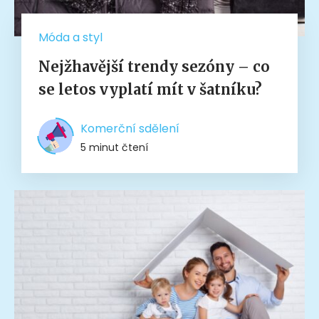
Móda a styl
Nejžhavější trendy sezóny – co
se letos vyplatí mít v šatníku?
Komerční sdělení
5 minut čtení