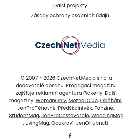
Další projekty
Zásady ochrany osobních údajů
© 2007 - 2026
CzechNetMedia s.r.o.
a
dodavatelé obsahu. Propagaci magazínu
zajišťuje
reklamní agentura Pickerly.
Další
magazíny:
WomanOnly
,
MotherClub
,
Oběhání
,
JenProTěhotné
,
Předškolnívěk
,
Fanzine
,
StudentMag
,
JenProCestovatele
,
WeddingMag
,
LivingMag
,
Ocukroví
,
JenOHubnutí
.