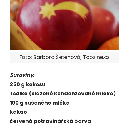
Foto: Barbora Šetenová, Topzine.cz
Suroviny
:
250 g kokosu
1 salko (slazené kondenzované mléko)
100 g sušeného mléka
kakao
červená potravinářská barva