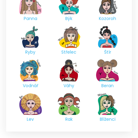
Panna
Býk
Kozoroh
Ryby
Střelec
Štír
Vodnář
Váhy
Beran
Lev
Rak
Blíženci