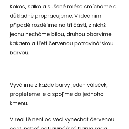
Kokos, salko a sušené mléko smícháme a
důkladně propracujeme. V ideálním
případě rozdělíme na tři části, z nichž
jednu necháme bílou, druhou obarvíme
kakaem a třetí červenou potravinářskou
barvou.
Vyválíme z každé barvy jeden váleček,
propleteme je a spojíme do jednoho
kmenu.
V realitě není od věci vynechat červenou
část, neboť potravinářská barva ráda