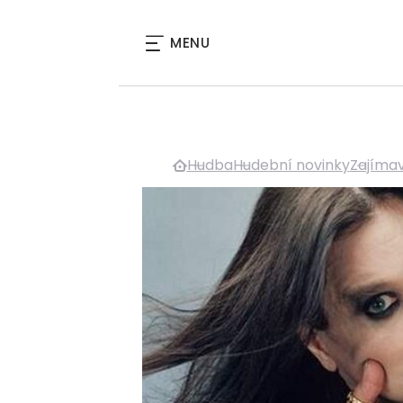
MENU
Hudba
Hudební novinky
Zajímav