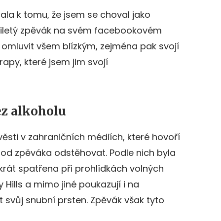
la k tomu, že jsem se choval jako
sátiletý zpěvák na svém facebookovém
o omluvit všem blízkým, zejména pak svojí
apy, které jsem jim svojí
ez alkoholu
ěsti v zahraničních médiích, které hovoří
 od zpěváka odstěhovat. Podle nich byla
rát spatřena při prohlídkách volných
 Hills a mimo jiné poukazují i na
t svůj snubní prsten. Zpěvák však tyto