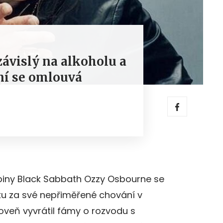
závislý na alkoholu a
yní se omlouvá
piny Black Sabbath Ozzy Osbourne se
ku za své nepřiměřené chování v
oveň vyvrátil fámy o rozvodu s