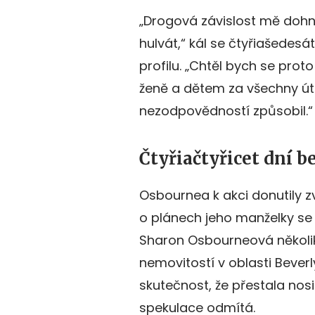
„Drogová závislost mě dohna
hulvát,“ kál se čtyřiašede
profilu. „Chtěl bych se prot
ženě a dětem za všechny útr
nezodpovědností způsobil.“
Čtyřiačtyřicet dní b
Osbournea k akci donutily zv
o plánech jeho manželky se
Sharon Osbourneová několik
nemovitostí v oblasti Beverly
skutečnost, že přestala nosi
spekulace odmítá.