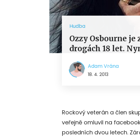
Hudba
Ozzy Osbourne je 
drogách 18 let. N
Adam Vrána
18. 4. 2013
Rockový veterán a člen sku
veřejně omluvil na faceboo
posledních dvou letech. Zár