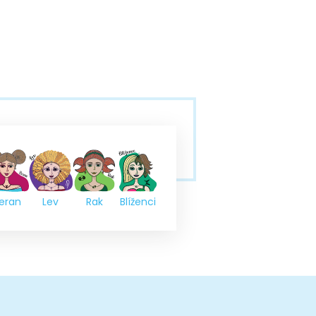
eran
Lev
Rak
Blíženci