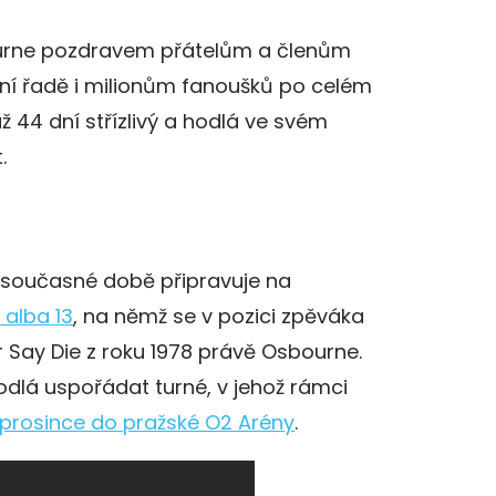
ourne pozdravem přátelům a členům
ní řadě i milionům fanoušků po celém
už 44 dní střízlivý a hodlá ve svém
.
 současné době připravuje na
 alba 13
, na němž se v pozici zpěváka
 Say Die z roku 1978 právě Osbourne.
dlá uspořádat turné, v jehož rámci
 prosince do pražské O2 Arény
.