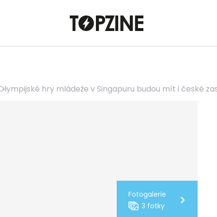
Olympijské hry mládeže v Singapuru budou mít i české za
Fotogalerie
3 fotky