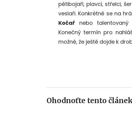
pětibojaři, plavci, střelci, še
veslaři. Konkrétně se na hr
Kočař
nebo talentovaný 
Konečný termín pro nahláš
možné, že ještě dojde k d
Ohodnoťte tento článek