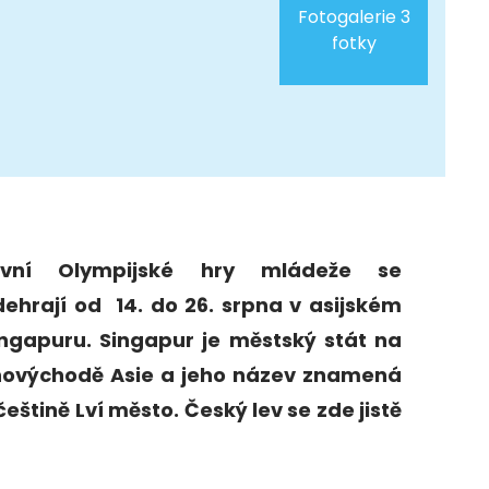
Fotogalerie 3
fotky
rvní Olympijské hry mládeže se
ehrají od 14. do 26. srpna v asijském
ingapuru. Singapur je městský stát na
ihovýchodě Asie a jeho název znamená
češtině Lví město. Český lev se zde jistě