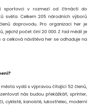
ví sportovci v rozmezí od čtrnácti do
tů světa. Celkem 205 národních výborů
lenů doprovodu. Pro organizaci her je
 jejichž počet činí 20 000. Z řad médií je
ů a celková návštěva her se odhaduje na
pení?
 města vydá s výpravou čítající 52 členů,
zentovat nás budou překážkáři, sprinter,
či, cyklisté, kanoisté, lukostřelec, moderní