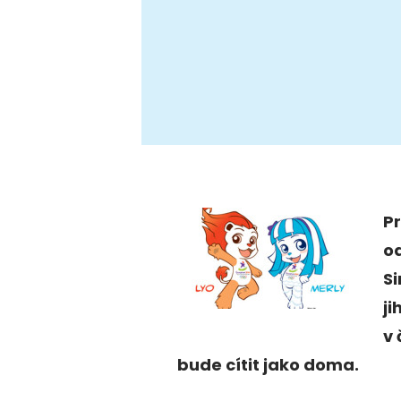
P
od
S
j
v 
bude cítit jako doma.