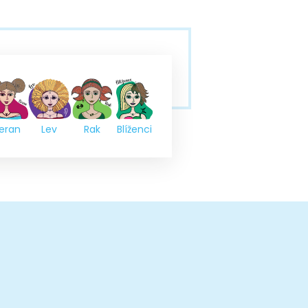
eran
Lev
Rak
Blíženci