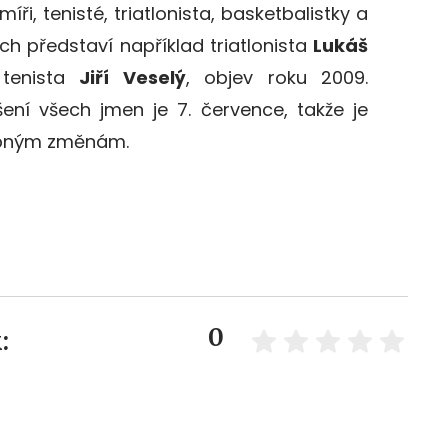
rmíři, tenisté, triatlonista, basketbalistky a
ách představí například triatlonista
Lukáš
tenista
Jiří Veselý
, objev roku 2009.
ení všech jmen je 7. července, takže je
robným změnám.
0
: