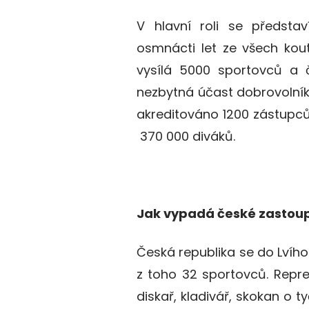
V hlavní roli se předsta
osmnácti let ze všech kou
vysílá 5000 sportovců a č
nezbytná účast dobrovolníků,
akreditováno 1200 zástupc
370 000 diváků.
Jak vypadá české zastou
Česká republika se do Lvího
z toho 32 sportovců. Repre
diskař, kladivář, skokan o ty