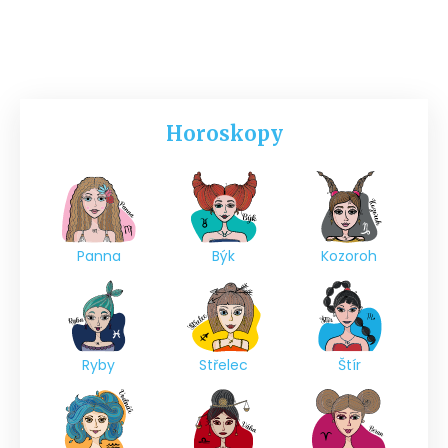
Horoskopy
Panna
Býk
Kozoroh
Ryby
Střelec
Štír