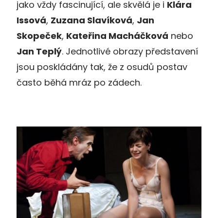
jako vždy fascinující, ale skvělá je i
Klára
Issová
,
Zuzana Slavíková
,
Jan
Skopeček
,
Kateřina Macháčková
nebo
Jan Teplý
. Jednotlivé obrazy představení
jsou poskládány tak, že z osudů postav
často běhá mráz po zádech.