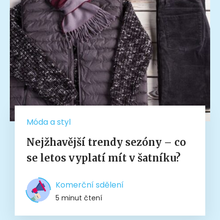
Móda a styl
Nejžhavější trendy sezóny – co
se letos vyplatí mít v šatníku?
Komerční sdělení
5 minut čtení