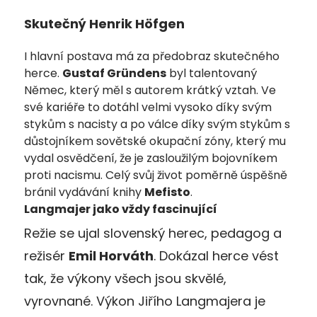
Skutečný Henrik Höfgen
I hlavní postava má za předobraz skutečného
herce.
Gustaf Gründens
byl talentovaný
Němec, který měl s autorem krátký vztah. Ve
své kariéře to dotáhl velmi vysoko díky svým
stykům s nacisty a po válce díky svým stykům s
důstojníkem sovětské okupační zóny, který mu
vydal osvědčení, že je zasloužilým bojovníkem
proti nacismu. Celý svůj život poměrně úspěšně
bránil vydávání knihy
Mefisto
.
Langmajer jako vždy fascinující
Režie se ujal slovenský herec, pedagog a
režisér
Emil Horváth
. Dokázal herce vést
tak, že výkony všech jsou skvělé,
vyrovnané. Výkon Jiřího Langmajera je