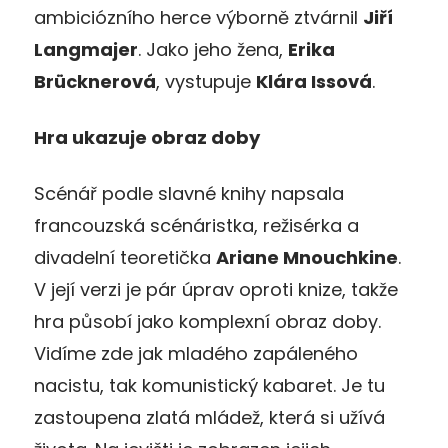
ambiciózního herce výborně ztvárnil
Jiří
Langmajer
. Jako jeho žena,
Erika
Brücknerová
, vystupuje
Klára Issová
.
Hra ukazuje obraz doby
Scénář podle slavné knihy napsala
francouzská scénáristka, režisérka a
divadelní teoretička
Ariane Mnouchkine
.
V její verzi je pár úprav oproti knize, takže
hra působí jako komplexní obraz doby.
Vidíme zde jak mladého zapáleného
nacistu, tak komunistický kabaret. Je tu
zastoupena zlatá mládež, která si užívá