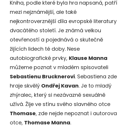
Kniha, podle které byla hra napsaná, patří
mezi nejznámější, ale také
nejkontroverznější díla evropské literatury
dvacátého století. Je známá velkou
otevřeností a pojednává o skutečně
žijících lidech té doby. Nese
autobiografické prvky,
Klause Manna
můžeme poznat v mladém spisovateli
Sebastienu Brucknerovi
. Sebastiena zde
hraje skvělý
Ondřej Kavan
. Je to mladý
zhýralec, který si nezávazně sexuálně
užívá. Žije ve stínu svého slavného otce
Thomase
, zde nejde nepoznat i autorova
otce,
Thomase Manna
.