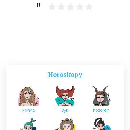
0
Horoskopy
Panna
Býk
Kozoroh