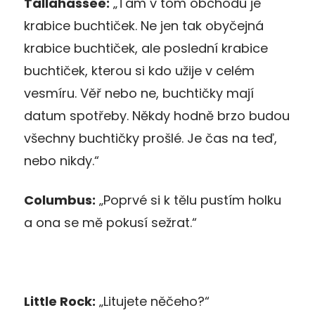
Tallahassee:
„Tam v tom obchodu je
krabice buchtiček. Ne jen tak obyčejná
krabice buchtiček, ale poslední krabice
buchtiček, kterou si kdo užije v celém
vesmíru. Věř nebo ne, buchtičky mají
datum spotřeby. Někdy hodně brzo budou
všechny buchtičky prošlé. Je čas na teď,
nebo nikdy.“
Columbus:
„Poprvé si k tělu pustím holku
a ona se mě pokusí sežrat.“
Little Rock:
„Litujete něčeho?“