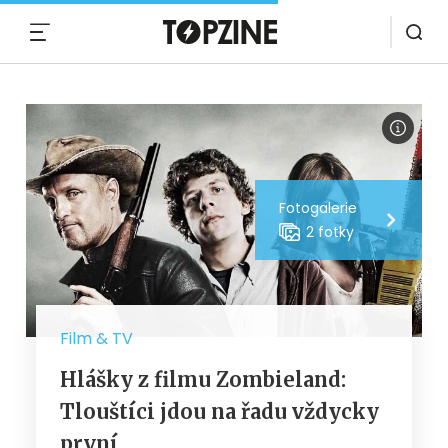
MENU
Fotogalerie
2 fotky
Film & TV
Hlášky z filmu Zombieland:
Tlouštíci jdou na řadu vždycky
první