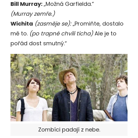
Bill Murray:
„Možná Garfielda.“
(Murray zemře.)
Wichita
(zasměje se):
„Promiňte, dostalo
mě to.
(po trapné chvíli ticha)
Ale je to
pořád dost smutný.“
Zombíci padají z nebe.