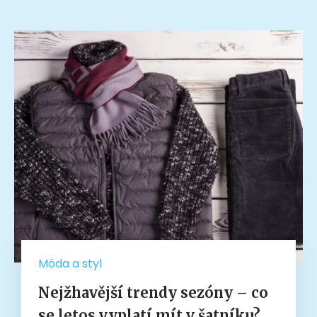
Móda a styl
Nejžhavější trendy sezóny – co
se letos vyplatí mít v šatníku?