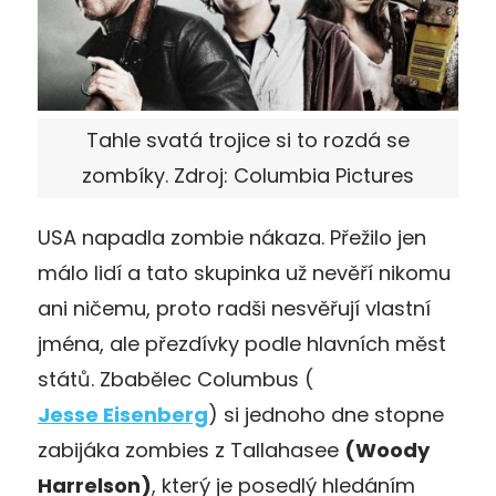
Tahle svatá trojice si to rozdá se
zombíky. Zdroj: Columbia Pictures
USA napadla zombie nákaza. Přežilo jen
málo lidí a tato skupinka už nevěří nikomu
ani ničemu, proto radši nesvěřují vlastní
jména, ale přezdívky podle hlavních měst
států. Zbabělec Columbus (
Jesse Eisenberg
) si jednoho dne stopne
zabijáka zombies z Tallahasee
(Woody
Harrelson)
, který je posedlý hledáním