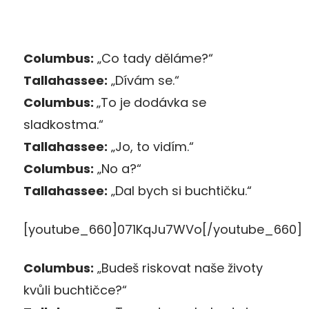
Columbus:
„Co tady děláme?“
Tallahassee:
„Dívám se.“
Columbus:
„To je dodávka se
sladkostma.“
Tallahassee:
„Jo, to vidím.“
Columbus:
„No a?“
Tallahassee:
„Dal bych si buchtičku.“
[youtube_660]071KqJu7WVo[/youtube_660]
Columbus:
„Budeš riskovat naše životy
kvůli buchtičce?“