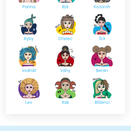
Panna
Býk
Kozoroh
Ryby
Střelec
Štír
Vodnář
Váhy
Beran
Lev
Rak
Blíženci