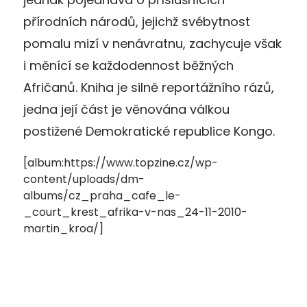
přírodních národů, jejichž svébytnost
pomalu mizí v nenávratnu, zachycuje však
i měnící se každodennost běžných
Afričanů. Kniha je silně reportážního rázů,
jedna její část je věnována válkou
postižené Demokratické republice Kongo.
[album:https://www.topzine.cz/wp-
content/uploads/dm-
albums/cz_praha_cafe_le-
_court_krest_afrika-v-nas_24-11-2010-
martin_kroa/]