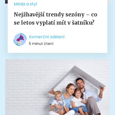
Móda a styl
Nejžhavější trendy sezóny – co
se letos vyplatí mít v šatníku?
Komerční sdělení
5 minut čtení