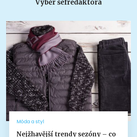
Výběr šéfredaktora
Móda a styl
Nejžhavější trendy sezóny – co