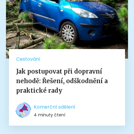
Cestování
Jak postupovat při dopravní
nehodě: Řešení, odškodnění a
praktické rady
Komerční sdělení
4 minuty čtení