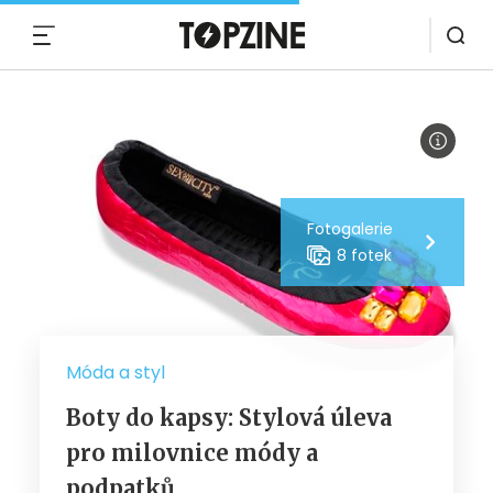
MENU
Fotogalerie
8 fotek
Móda a styl
Boty do kapsy: Stylová úleva
pro milovnice módy a
podpatků