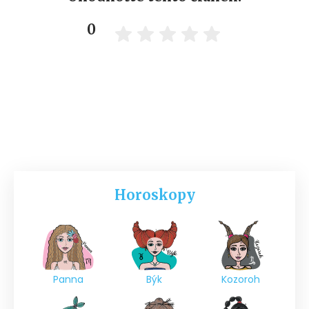
0
Horoskopy
Panna
Býk
Kozoroh