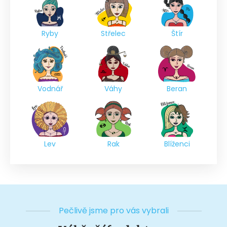
Ryby
Střelec
Štír
Vodnář
Váhy
Beran
Lev
Rak
Blíženci
Pečlivě jsme pro vás vybrali