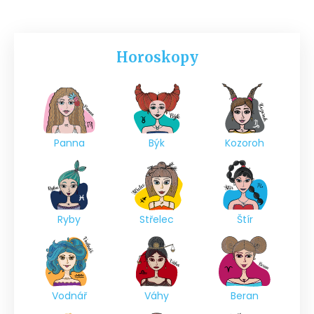
Horoskopy
Panna
Býk
Kozoroh
Ryby
Střelec
Štír
Vodnář
Váhy
Beran