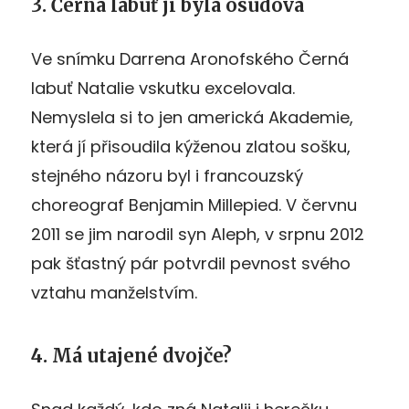
3. Černá labuť jí byla osudová
Ve snímku Darrena Aronofského Černá
labuť Natalie vskutku excelovala.
Nemyslela si to jen americká Akademie,
která jí přisoudila kýženou zlatou sošku,
stejného názoru byl i francouzský
choreograf Benjamin Millepied. V červnu
2011 se jim narodil syn Aleph, v srpnu 2012
pak šťastný pár potvrdil pevnost svého
vztahu manželstvím.
4. Má utajené dvojče?