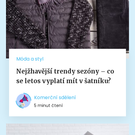
Móda a styl
Nejžhavější trendy sezóny – co
se letos vyplatí mít v šatníku?
Komerční sdělení
5 minut čtení