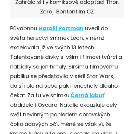
Zahrála si i v komiksové adaptaci Thor.
Zdroj: Bontonfilm CZ
Půvabnou
Natalii Portman
uvedl do
světa herectví snímek Leon, v němž
excelovala již ve svých 13 letech.
Talentované dívky si všimli filmoví tvůrci a
nabídky se jen hrnuly. Širšímu filmovému
publiku se představila v sérii Star Wars,
další role na sebe pak nenechaly dlouho
čekat. Za tu ve snímku
Černá labuť
obdržela i Oscara. Natalie okouzluje celý
svět nevinným pohledem obrovských
čokoládových očí, méně se však ví, že
kromě krásy a talentu dostala do vínku i