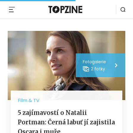
MENU
Fotogalerie
2 fotky
Film & TV
5 zajímavostí o Natalii
Portman: Černá labuť jí zajistila
Oscara i muže