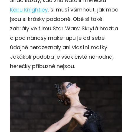
Snad každý, kdo zná Natalii i herečku
Keiru Knightley
, si musí všimnout, jak moc
jsou si krásky podobné. Obě si také
zahrály ve filmu Star Wars: Skrytá hrozba
a pod nánosy make-upu je od sebe
údajně nerozeznaly ani vlastní matky.
Jakákoli podoba je však čistě náhodná,
herečky příbuzné nejsou.