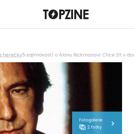
a herečky
5 zajímavostí o Alanu Rickmanovi: Chce žít v 
Fotogalerie
2 fotky