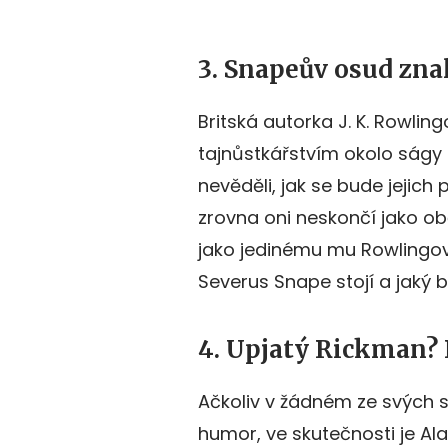
3. Snapeův osud zna
Britská autorka J. K. Rowlin
tajnůstkářstvím okolo ságy 
nevěděli, jak se bude jejich p
zrovna oni neskončí jako o
jako jedinému mu Rowlingová
Severus Snape stojí a jaký 
4. Upjatý Rickman? 
Ačkoliv v žádném ze svých s
humor, ve skutečnosti je Ala