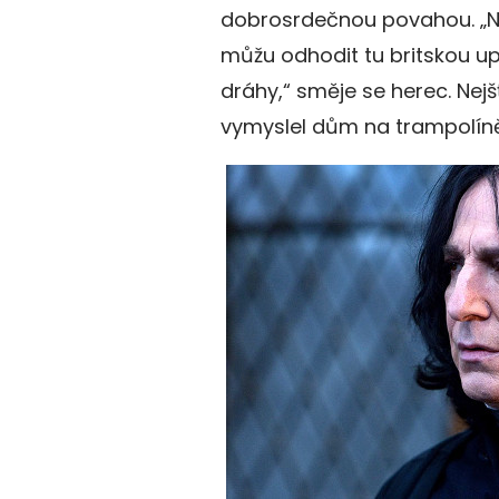
dobrosrdečnou povahou. „Ne
můžu odhodit tu britskou up
dráhy,“ směje se herec. Nejš
vymyslel dům na trampolíně