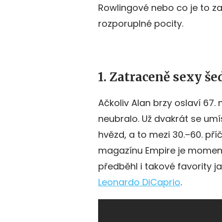
Rowlingové nebo co je to za 
rozporuplné pocity.
1. Zatraceně sexy š
Ačkoliv Alan brzy oslaví 67.
neubralo. Už dvakrát se umís
hvězd, a to mezi 30.–60. př
magazínu Empire je momen
předběhl i takové favority j
Leonardo DiCaprio
.