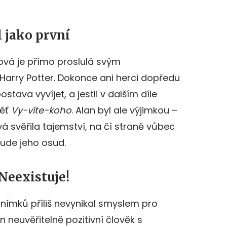
l jako první
gová je přímo proslulá svým
Harry Potter. Dokonce ani herci dopředu
ostava vyvíjet, a jestli v dalším díle
běť
Vy-víte-koho
. Alan byl ale výjimkou –
 svěřila tajemství, na čí straně vůbec
bude jeho osud.
Neexistuje!
nímků příliš nevynikal smyslem pro
n neuvěřitelně pozitivní člověk s