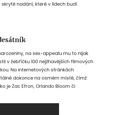
skryté nadání, které v lidech budí
edesátník
 narozeniny, na sex-appealu mu to nijak
til v žebříčku 100 nejžhavějších filmových
íčkou. Na internetových stránkách
tálně dokonce na osmém místě, čímž
ako je Zac Efron, Orlando Bloom či