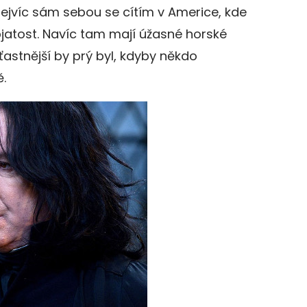
jvíc sám sebou se cítím v Americe, kde
jatost. Navíc tam mají úžasné horské
ťastnější by prý byl, kdyby někdo
.