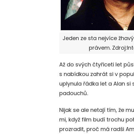
Jeden ze sta nejvíce žhavý
právem. Zdroj:In
Až do svých čtyřiceti let půs
s nabídkou zahrát si v popu
uplynula řádka let a Alan si 
padouchů.
Nijak se ale netají tím, že m
mi, když film budí trochu p
prozradit, proč má radši Ame