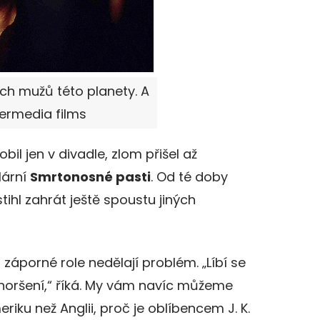
ch mužů této planety. A
termedia films
obil jen v divadle, zlom přišel až
lární
Smrtonosné pasti
. Od té doby
stihl zahrát ještě spoustu jiných
u záporné role nedělají problém. „Líbí se
ohoršení,“ říká. My vám navíc můžeme
riku než Anglii, proč je oblíbencem J. K.