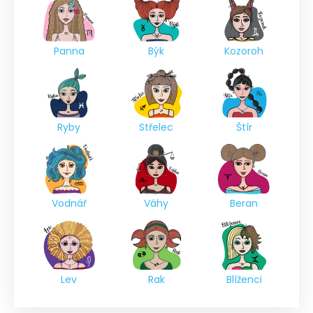
Panna
Býk
Kozoroh
Ryby
Střelec
Štír
Vodnář
Váhy
Beran
Lev
Rak
Blíženci