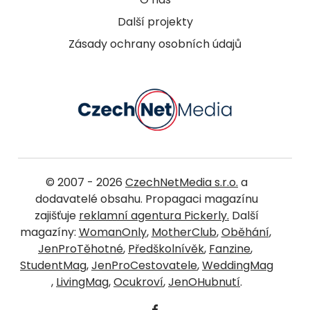
Další projekty
Zásady ochrany osobních údajů
© 2007 - 2026
CzechNetMedia s.r.o.
a
dodavatelé obsahu. Propagaci magazínu
zajišťuje
reklamní agentura Pickerly.
Další
magazíny:
WomanOnly
,
MotherClub
,
Oběhání
,
JenProTěhotné
,
Předškolnívěk
,
Fanzine
,
StudentMag
,
JenProCestovatele
,
WeddingMag
,
LivingMag
,
Ocukroví
,
JenOHubnutí
.