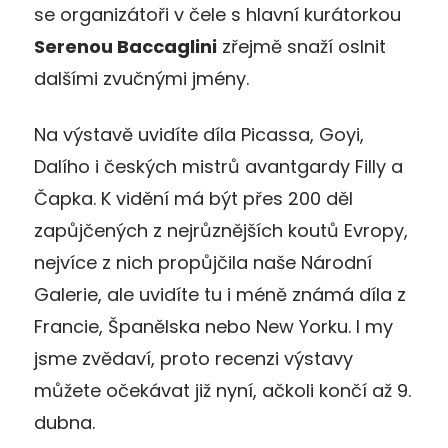
se organizátoři v čele s hlavní kurátorkou
Serenou Baccaglini
zřejmě snaží oslnit
dalšími zvučnými jmény.
Na výstavě uvidíte díla Picassa, Goyi,
Dalího i českých mistrů avantgardy Filly a
Čapka. K vidění má být přes 200 děl
zapůjčených z nejrůznějších koutů Evropy,
nejvíce z nich propůjčila naše Národní
Galerie, ale uvidíte tu i méně známá díla z
Francie, Španělska nebo New Yorku. I my
jsme zvědaví, proto recenzi výstavy
můžete očekávat již nyní, ačkoli končí až 9.
dubna.