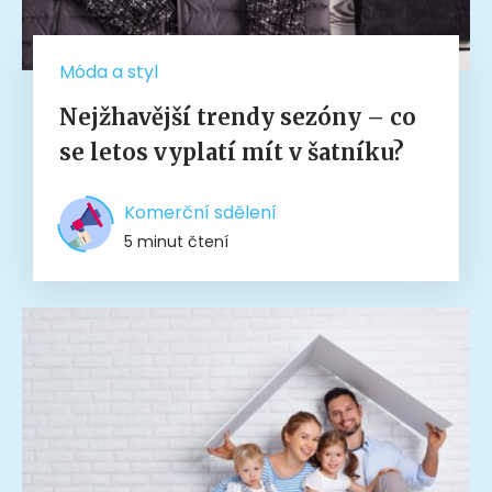
Móda a styl
Nejžhavější trendy sezóny – co
se letos vyplatí mít v šatníku?
Komerční sdělení
5 minut čtení