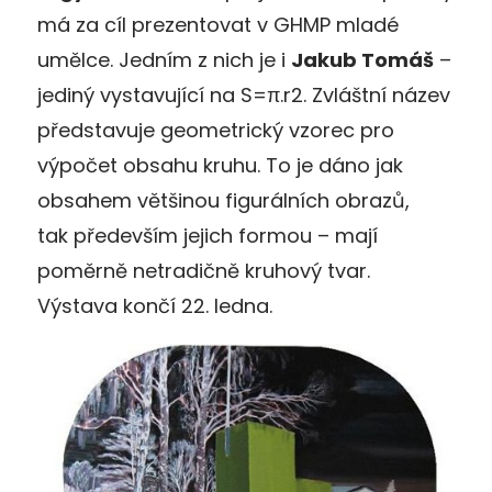
má za cíl prezentovat v GHMP mladé
umělce. Jedním z nich je i
Jakub Tomáš
–
jediný vystavující na S=π.r2. Zvláštní název
představuje geometrický vzorec pro
výpočet obsahu kruhu. To je dáno jak
obsahem většinou figurálních obrazů,
tak především jejich formou – mají
poměrně netradičně kruhový tvar.
Výstava končí 22. ledna.