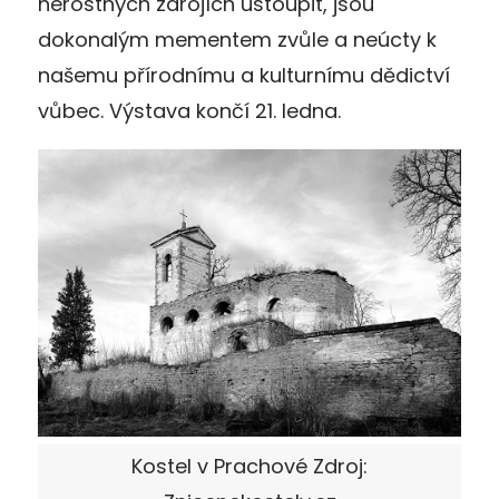
nerostných zdrojích ustoupit, jsou
dokonalým mementem zvůle a neúcty k
našemu přírodnímu a kulturnímu dědictví
vůbec. Výstava končí 21. ledna.
Kostel v Prachové Zdroj: