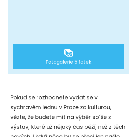
Fotogalerie 5 fotek
Pokud se rozhodnete vydat se v
sychravém lednu v Praze za kulturou,
vězte, že budete mít na výběr spíše z
výstav, které už nějaký čas běží, než z těch
nových. I když něco by se přeci jen našlo.