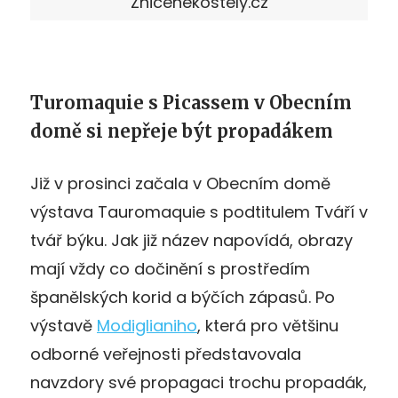
Znicenekostely.cz
Turomaquie s Picassem v Obecním
domě si nepřeje být propadákem
Již v prosinci začala v Obecním domě
výstava Tauromaquie s podtitulem Tváří v
tvář býku. Jak již název napovídá, obrazy
mají vždy co dočinění s prostředím
španělských korid a býčích zápasů. Po
výstavě
Modiglianiho
, která pro většinu
odborné veřejnosti představovala
navzdory své propagaci trochu propadák,