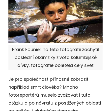
Frank Founier na této fotografii zachytil
poslední okamžiky života kolumbijské
dívky, fotografie obletěla celý svět
Je pro společnost přínosné zobrazit
například smrt člověka? Mnoho
fotoreportérů muselo zvažovat i tuto
otázku a po návratu z postižených oblastí
museli čelit hlubokým depresím,