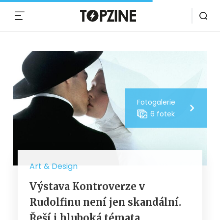
MENU
Fotogalerie
6 fotek
Art & Design
Výstava Kontroverze v
Rudolfinu není jen skandální.
Řeší i hluboká témata