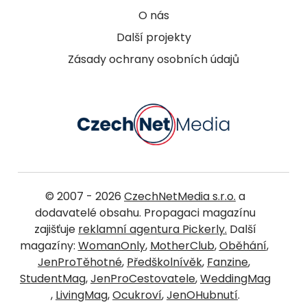
O nás
Další projekty
Zásady ochrany osobních údajů
© 2007 - 2026
CzechNetMedia s.r.o.
a
dodavatelé obsahu. Propagaci magazínu
zajišťuje
reklamní agentura Pickerly.
Další
magazíny:
WomanOnly
,
MotherClub
,
Oběhání
,
JenProTěhotné
,
Předškolnívěk
,
Fanzine
,
StudentMag
,
JenProCestovatele
,
WeddingMag
,
LivingMag
,
Ocukroví
,
JenOHubnutí
.