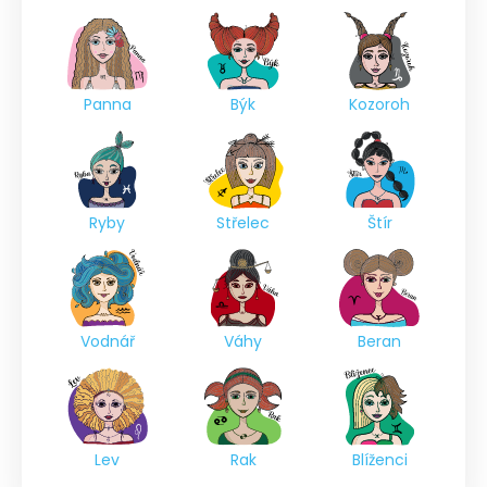
Panna
Býk
Kozoroh
Ryby
Střelec
Štír
Vodnář
Váhy
Beran
Lev
Rak
Blíženci