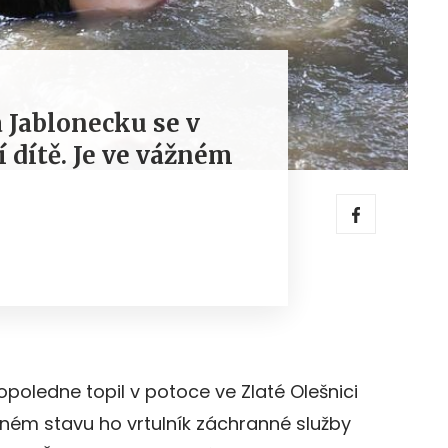
a Jablonecku se v
í dítě. Je ve vážném
opoledne topil v potoce ve Zlaté Olešnici
ném stavu ho vrtulník záchranné služby