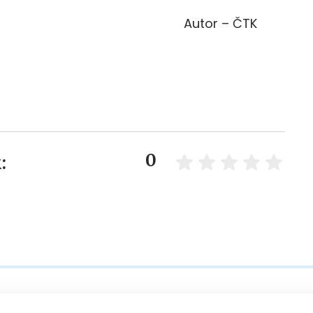
Autor – ČTK
0
: