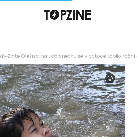
va
V Zlaté Olešnici na Jablonecku se v potoce topilo roční