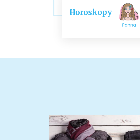
Horoskopy
Panna