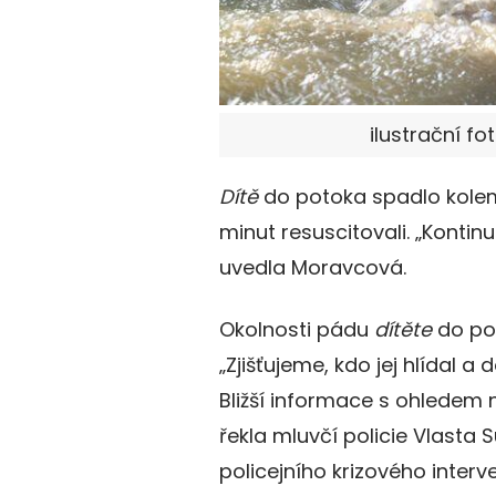
ilustrační fo
Dítě
do potoka spadlo kolem 
minut resuscitovali. „Kontinu
uvedla Moravcová.
Okolnosti pádu
dítěte
do pot
„Zjišťujeme, kdo jej hlídal 
Bližší informace s ohledem 
řekla mluvčí policie Vlasta 
policejního krizového interv