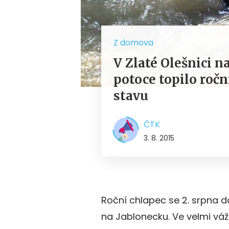
Z domova
V Zlaté Olešnici n
potoce topilo ročn
stavu
ČTK
3. 8. 2015
Roční chlapec se 2. srpna d
na Jablonecku. Ve velmi váž