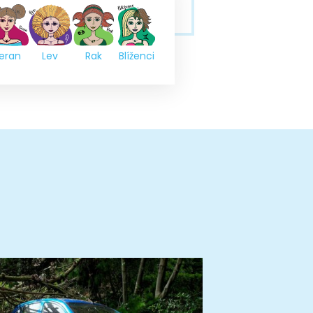
eran
Lev
Rak
Blíženci