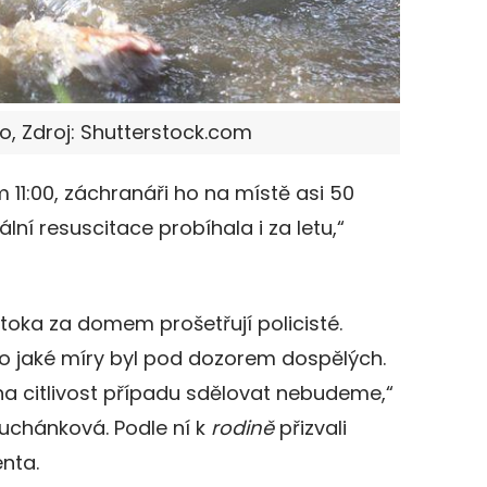
to, Zdroj: Shutterstock.com
11:00, záchranáři ho na místě asi 50
ální resuscitace probíhala i za letu,“
oka za domem prošetřují policisté.
a do jaké míry byl pod dozorem dospělých.
na citlivost případu sdělovat nebudeme,“
Suchánková. Podle ní k
rodině
přizvali
enta.