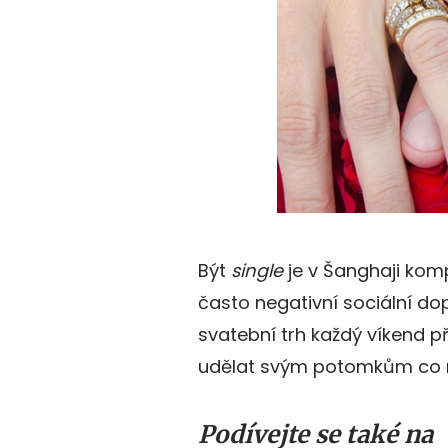
Být
single
je v Šanghaji komp
často negativní sociální dop
svatební trh každý víkend př
udělat svým potomkům co nej
Podívejte se také na