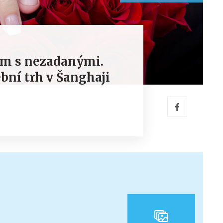
ém s nezadanými.
ební trh v Šanghaji