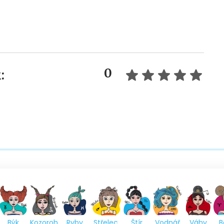
0
:
Býk
Kozoroh
Ryby
Střelec
Štír
Vodnář
Váhy
B