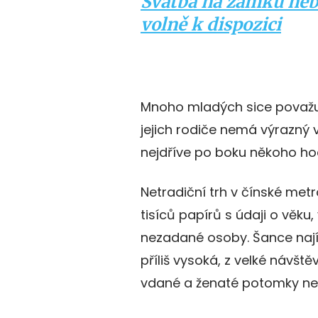
Svatba na zámku neb
volně k dispozici
Mnoho mladých sice považuje
jejich rodiče nemá výrazný vl
nejdříve po boku někoho hod
Netradiční trh v čínské metr
tisíců papírů s údaji o věku,
nezadané osoby. Šance najít
příliš vysoká, z velké návště
vdané a ženaté potomky ne