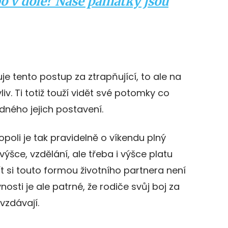
o v dole? Naše památky jsou
 tento postup za ztrapňující, to ale na
iv. Ti totiž touží vidět své potomky co
ného jejich postavení.
opoli je tak pravidelně o víkendu plný
 výšce, vzdělání, ale třeba i výšce platu
 si touto formou životního partnera není
vnosti je ale patrné, že rodiče svůj boj za
vzdávají.