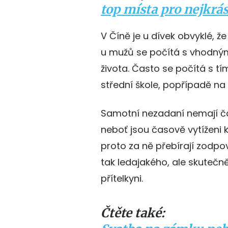
top místa pro nejkrá
V Číně je u dívek obvyklé, že
u mužů se počítá s vhodným
života. Často se počítá s tí
střední škole, popřípadě na 
Samotní nezadaní nemají ča
neboť jsou časově vytíženi 
proto za ně přebírají zodpov
tak ledajakého, ale skutečně
přítelkyni.
Čtěte také: