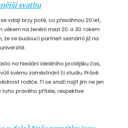
snější svatbu
 se vdají brzy poté, co přesáhnou 20 let,
 věkem na ženění mezi 20. a 30. rokem
m, že se budoucí partneři seznámí již na
univerzitě.
sto na hledání ideálního protějšku čas,
kvůli svému zaměstnání či studiu. Právě
ědnost rodiče. Ti se snaží najít jim ne jen
 toho pravého přítele, respektive