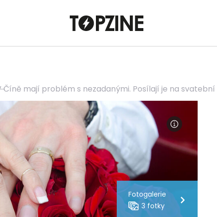
 Číně mají problém s nezadanými. Posílají je na svatební 
Fotogalerie
3 fotky