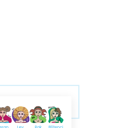
eran
Lev
Rak
Blíženci