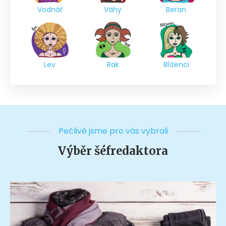
Vodnář
Váhy
Beran
Lev
Rak
Blíženci
Pečlivě jsme pro vás vybrali
Výběr šéfredaktora