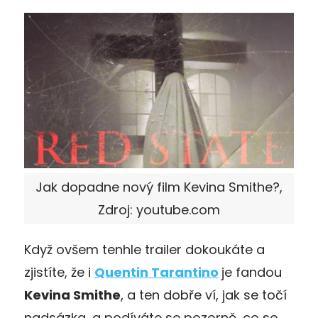
Jak dopadne nový film Kevina Smithe?,
Zdroj: youtube.com
Když ovšem tenhle trailer dokoukáte a
zjistíte, že i
Quentin Tarantino
je fandou
Kevina Smithe
, a ten dobře ví, jak se točí
nadsázka, a podíváte se pozorně, co se