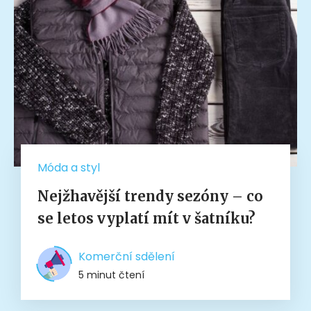
Móda a styl
Nejžhavější trendy sezóny – co
se letos vyplatí mít v šatníku?
Komerční sdělení
5 minut čtení