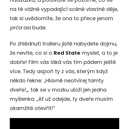
na té vážně vypadající scéně vlastně děje,
tak si uvědomíte, že ona to přece jenom
prča
asi bude.
Po zhlédnutí traileru jistě nabydete dojmu,
že nevíte, co si o
Red State
myslet, a to je
dobře! Film vás láká vás tím pádem ještě
více. Tedy aspoň ty z vás, kterým když
někdo řekne: „Hlavně neotvírej tamty
dveře!
„,
tak se v mozku uloží jen jedna
myšlenka: „Ať už odejde, ty dveře musím
okamžitě otevřít!“