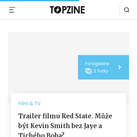
MENU
Fotogalerie
2 fotky
Film & TV
Trailer filmu Red State. Může
být Kevin Smith bez Jaye a
Tichého Boba?