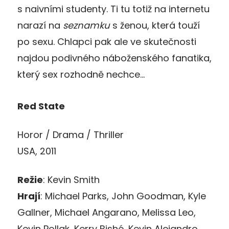
s naivními studenty. Ti tu totiž na internetu
narazí na
seznamku
s ženou, která touží
po sexu. Chlapci pak ale ve skutečnosti
najdou podivného náboženského fanatika,
který sex rozhodně nechce…
Red State
Horor / Drama / Thriller
USA, 2011
Režie
: Kevin Smith
Hrají
: Michael Parks, John Goodman, Kyle
Gallner, Michael Angarano, Melissa Leo,
Kevin Pollak, Kerry Bishé, Kevin Alejandro,