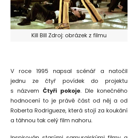
Kill Bill Zdroj: obrázek z filmu
V roce 1995 napsal scénář a natočil
jednu ze čtyř povídek do projektu
s názvem
Čtyři pokoje
. Dle konečného
hodnocení to je právě část od něj a od
Roberta Rodrigueze, která stojí za koukání
a táhnou tak celý film nahoru.
Inspirován starými samurajskými filmy a