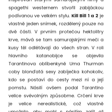
spagethi westernem stvořil zabijáckou
podívanou ve velkém stylu.
Kill Bill 1 a 2
je
vlastně jeden snímek, rozdělený pouze na
dvě části. V prvním protečou hektolitry
krve, mává se tam samurajskými meči a
kusy těl odlétávají do všech stran. V roli
hlavního katanobijce se objevila
Tarantinova oblíbenkyně Uma Thurman
coby blonďatá sexy zabíječka kohokoliv,
kdo se postaví do cesty mezi ní a její
pomstu. Násilí ovšem podal Tarantino
velice svévolným způsobme. Crčení krve
je velice nerealistické, což vlastně
umožnilo, aby mohl s násilím zajít až