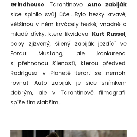
Grindhouse
. Tarantinovo
Auto zabiják
sice splnilo svůj účel. Bylo hezky krvavé,
většinou v něm krvácely hezké, vnadné a
mladé dívky, které likvidoval
Kurt Russel
,
coby zjizvený, šílený zabiják jezdící ve
Fordu Mustang, ale konkurenci
s přehnanou šíleností, kterou předvedl
Rodriguez v Planetě teror, se nemohl
rovnat. Auto zabiják je sice snímkem
dobrým, ale v Tarantinově filmografii
spíše tím slabším.