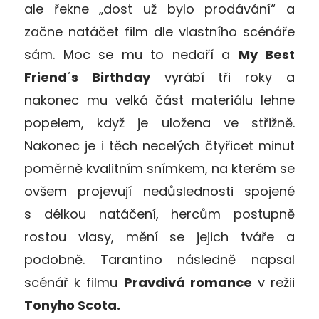
ale řekne „dost už bylo prodávání“ a
začne natáčet film dle vlastního scénáře
sám. Moc se mu to nedaří a
My Best
Friend´s Birthday
vyrábí tři roky a
nakonec mu velká část materiálu lehne
popelem, když je uložena ve střižně.
Nakonec je i těch necelých čtyřicet minut
poměrně kvalitním snímkem, na kterém se
ovšem projevují nedůslednosti spojené
s délkou natáčení, hercům postupně
rostou vlasy, mění se jejich tváře a
podobně. Tarantino následně napsal
scénář k filmu
Pravdivá romance
v režii
Tonyho Scota.