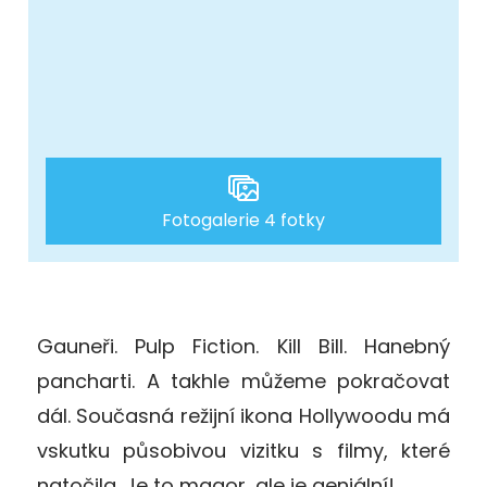
Fotogalerie 4 fotky
Gauneři. Pulp Fiction. Kill Bill. Hanebný
pancharti. A takhle můžeme pokračovat
dál. Současná režijní ikona Hollywoodu má
vskutku působivou vizitku s filmy, které
natočila. Je to magor, ale je geniální!