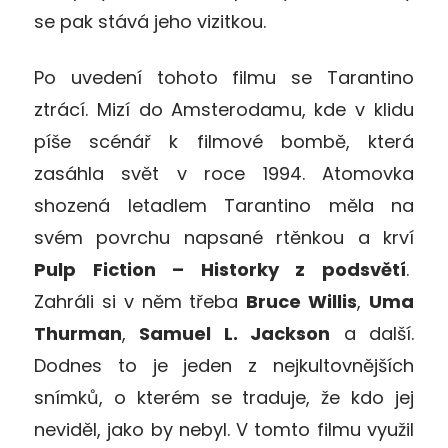
se pak stává jeho vizitkou.
Po uvedení tohoto filmu se Tarantino
ztrácí. Mizí do Amsterodamu, kde v klidu
píše scénář k filmové bombě, která
zasáhla svět v roce 1994. Atomovka
shozená letadlem Tarantino měla na
svém povrchu napsané rtěnkou a krví
Pulp Fiction – Historky z podsvětí
.
Zahráli si v něm třeba
Bruce Willis
,
Uma
Thurman
,
Samuel L. Jackson
a další.
Dodnes to je jeden z nejkultovnějších
snímků, o kterém se traduje, že kdo jej
neviděl, jako by nebyl. V tomto filmu využil