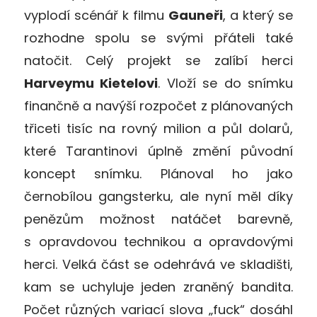
vyplodí scénář k filmu
Gauneři
, a který se
rozhodne spolu se svými přáteli také
natočit. Celý projekt se zalíbí herci
Harveymu Kietelovi
. Vloží se do snímku
finančně a navýší rozpočet z plánovaných
třiceti tisíc na rovný milion a půl dolarů,
které Tarantinovi úplně změní původní
koncept snímku. Plánoval ho jako
černobílou gangsterku, ale nyní měl díky
penězům možnost natáčet barevně,
s opravdovou technikou a opravdovými
herci. Velká část se odehrává ve skladišti,
kam se uchyluje jeden zraněný bandita.
Počet různých variací slova „fuck“ dosáhl