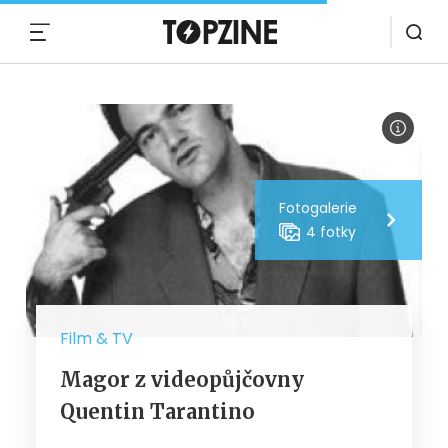
MENU
Fotogalerie
4 fotky
Film & TV
Magor z videopůjčovny
Quentin Tarantino