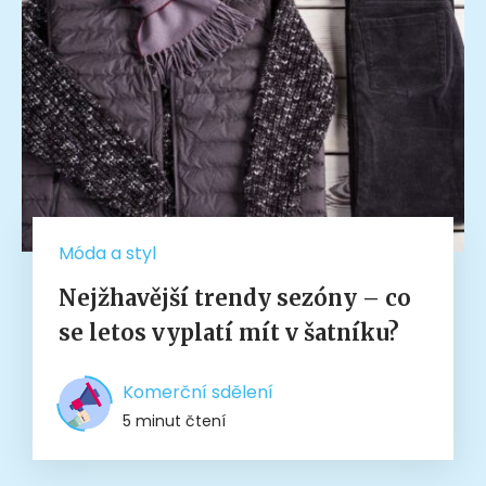
Móda a styl
Nejžhavější trendy sezóny – co
se letos vyplatí mít v šatníku?
Komerční sdělení
5 minut čtení