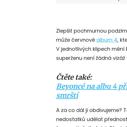
Zlepšit pochmurnou podzimn
může červnové
album 4
, k
V jednotlivých klipech mění 
superženu není žádná vizáž 
Čtěte také:
Beyoncé na albu 4 př
smrští
A za co dál ji obdivujeme?
nedostatků udělat přednost.