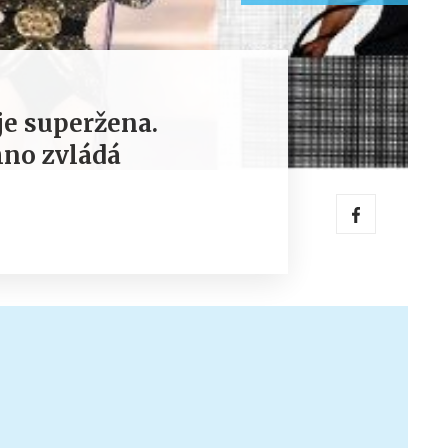
e superžena.
hno zvládá