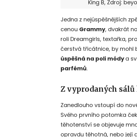
King B, Zdroj: be
Jedna z nejúspěšnějších zp
cenou
Grammy
, dvakrát 
roli Dreamgirls, textařka, pr
čerstvá třicátnice, by mohl 
úspěšná na poli módy
a sv
parfémů
.
Z vyprodaných sálů
Zanedlouho vstoupí do nové
Svého prvního potomka če
těhotenství se objevuje mn
opravdu těhotná, nebo její