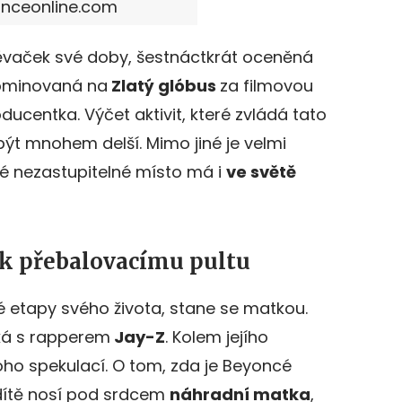
yonceonline.com
ěvaček své doby, šestnáctkrát oceněná
nominovaná na
Zlatý glóbus
za filmovou
oducentka. Výčet aktivit, které zvládá tato
být mnohem delší. Mimo jiné je velmi
é nezastupitelné místo má i
ve světě
 k přebalovacímu pultu
 etapy svého života, stane se matkou.
ká s rapperem
Jay-Z
. Kolem jejího
oho spekulací. O tom, zda je Beyoncé
 dítě nosí pod srdcem
náhradní matka
,