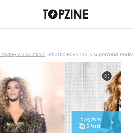
endy
Styly v oblékání
Těhotná Beyoncé je superžena. Podív
Fotogalerie
5 fotek