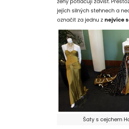
ženy potlačují závist. Přes
jejích silných stehnech a n
označit za jednu z
nejvíce 
Šaty s cejchem H