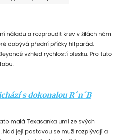
í náladu a rozproudit krev v žilách nám
teré dobývá přední příčky hitparád.
Beyoncé vzhled rychlostí blesku. Pro tuto
tabu.
ichází s dokonalou R´n´B
 Tato malá Texasanka umí ze svých
 Nad její postavou se muži rozplývají a