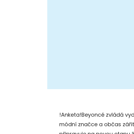
!Anketa!Beyoncé zvládá vyd
módní značce a občas zářit 
připravuje na novou etapu ž