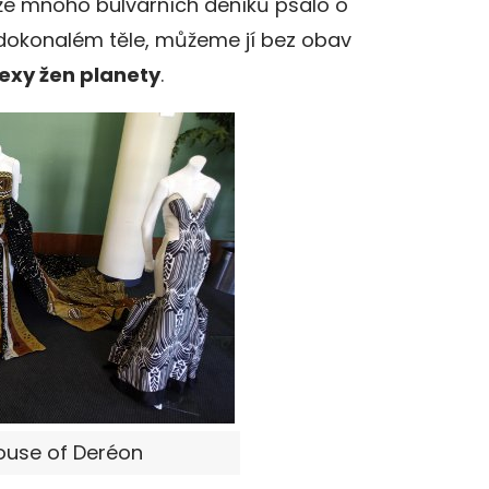
tože mnoho bulvárních deníků psalo o
edokonalém těle, můžeme jí bez obav
sexy žen planety
.
ouse of Deréon