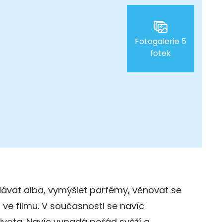
Fotogalerie 5
fotek
ávat alba, vymýšlet parfémy, věnovat se
ve filmu. V současnosti se navíc
ivota. Navíc vypadá pořád svěží a