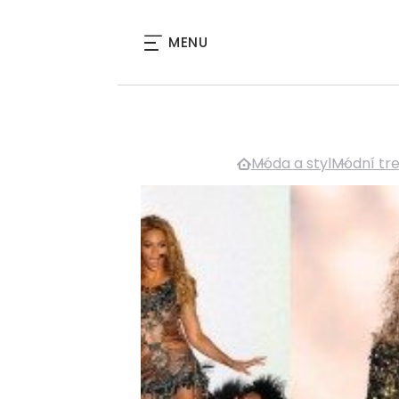
MENU
Móda a styl
Módní tr