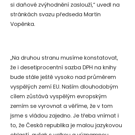
si daňové zvýhodnění zaslouží,“ uvedl na
stránkách svazu předseda Martin
Vopěnka.
„Na druhou stranu musíme konstatovat,
že i desetiprocentní sazba DPH na knihy
bude stále ještě vysoko nad průměrem
vyspělých zemí EU. Naším dlouhodobým
cílem zůstává vyspělým evropským
zemím se vyrovnat a věříme, že v tom
jsme s vládou zajedno. Je třeba vnímat i
to, že Česká republika je malou jazykovou
oblastí, avšak s velkou a významnou