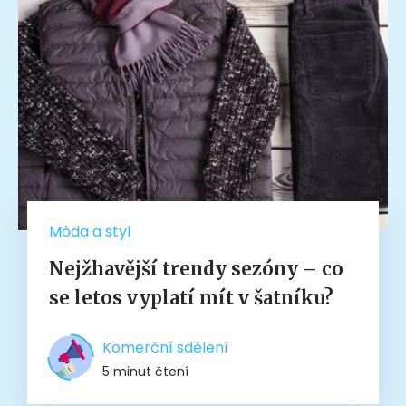
Móda a styl
Nejžhavější trendy sezóny – co
se letos vyplatí mít v šatníku?
Komerční sdělení
5 minut čtení