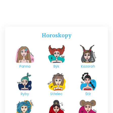
Horoskopy
Panna
Býk
Kozoroh
Ryby
Střelec
Štír