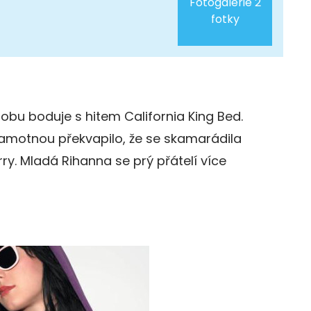
Fotogalerie 2
fotky
obu boduje s hitem California King Bed.
í samotnou překvapilo, že se skamarádila
y. Mladá Rihanna se prý přátelí více