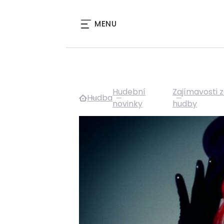
MENU
Hudební
Zajímavosti 
Hudba
novinky
hudby