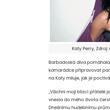
Katy Perry, Zdro
Barbadoská diva pomáhala m
kamarádce připravovat pa
na Katy miluje, jak je poctivá
„Všichni moji blízcí přátelé j
vnesla do mého života čerst
Dnešnímu hudebnímu průmysl