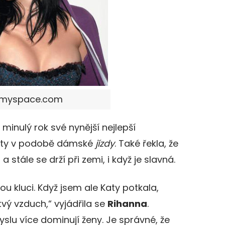
j: myspace.com
inulý rok své nynější nejlepší
rty v podobě dámské
jízdy
. Také řekla, že
 a stále se drží při zemi, i když je slavná.
sou kluci. Když jsem ale Katy potkala,
vý vzduch,“ vyjádřila se
Rihanna
.
u více dominují ženy. Je správné, že