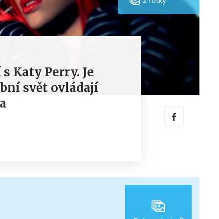
2 fotky
 s Katy Perry. Je
bní svět ovládají
ka