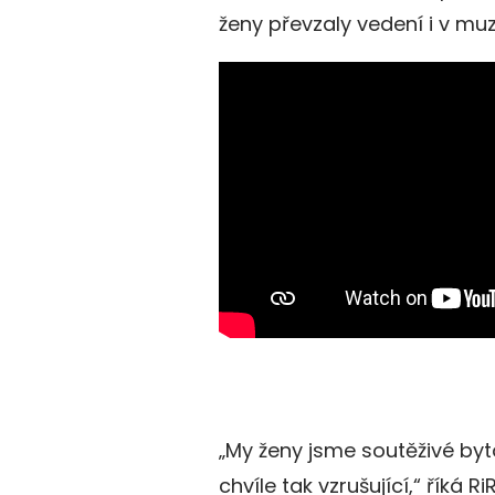
ženy převzaly vedení i v mu
„My ženy jsme soutěživé byt
chvíle tak vzrušující,“ říká Ri