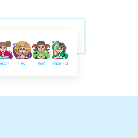
eran
Lev
Rak
Blíženci