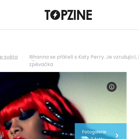
ze světa
Rihanna se přátelí s Katy Perry. Je vzrušující,
zpěvačka
Fotogalerie