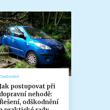
Cestování
Jak postupovat při
dopravní nehodě:
Řešení, odškodnění
a praktické rady