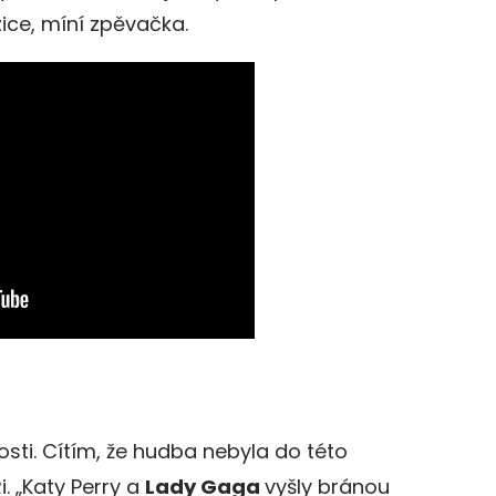
zice, míní zpěvačka.
osti. Cítím, že hudba nebyla do této
Ri. „Katy Perry a
Lady Gaga
vyšly bránou