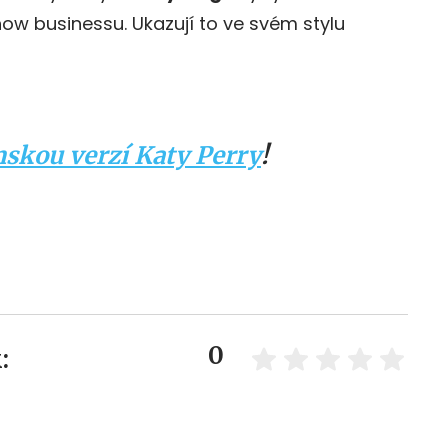
how businessu. Ukazují to ve svém stylu
nskou verzí Katy Perry
!
0
: