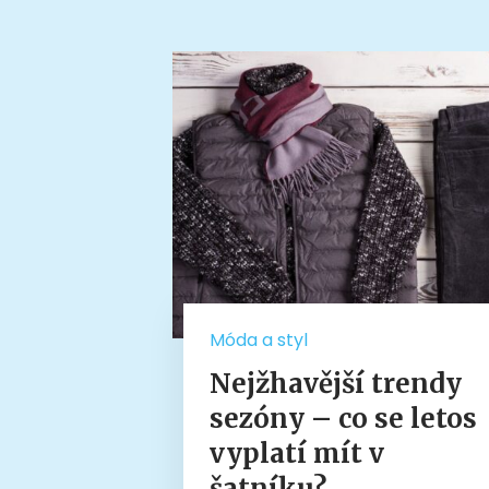
Móda a styl
Nejžhavější trendy
sezóny – co se letos
vyplatí mít v
šatníku?