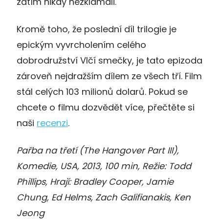
zatím nikdy nezklamali.
Kromě toho, že poslední díl trilogie je
epickým vyvrcholením celého
dobrodružství Vlčí smečky, je tato epizoda
zároveň nejdražším dílem ze všech tří. Film
stál celých 103 milionů dolarů. Pokud se
chcete o filmu dozvědět více, přečtěte si
naši
recenzi
.
Pařba na třetí (The Hangover Part III),
Komedie, USA, 2013, 100 min, Režie: Todd
Phillips, Hrají: Bradley Cooper, Jamie
Chung, Ed Helms, Zach Galifianakis, Ken
Jeong