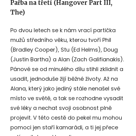
Pařba na třetí (Hangover Part III,
The)
Po dvou letech se k nám vrací partička
mužů středního věku, kterou tvoří Phil
(Bradley Cooper), Stu (Ed Helms), Doug
(Justin Bartha) a Alan (Zach Galifianakis).
Pánové se od minulého dílu stihli zklidnit a
usadit, jednoduše žijí běžné životy. Až na
Alana, který jako jediný stále nenašel své
místo ve světě, a tak se rozhodne vysadit
své léky a nechat svoji osobnost plně
projevit. V této cestě do pekel mu mohou
pomoci jen staří kamarádi, a ti jej přece