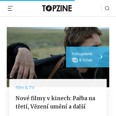
MENU
Fotogalerie
8 fotek
Film & TV
Nové filmy v kinech: Pařba na
třetí, Vězení umění a další