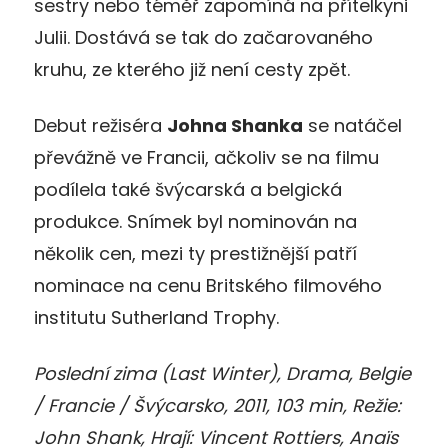
sestry nebo téměř zapomíná na přítelkyni
Julii. Dostává se tak do začarovaného
kruhu, ze kterého již není cesty zpět.
Debut režiséra
Johna Shanka
se natáčel
převážně ve Francii, ačkoliv se na filmu
podílela také švýcarská a belgická
produkce. Snímek byl nominován na
několik cen, mezi ty prestižnější patří
nominace na cenu Britského filmového
institutu Sutherland Trophy.
Poslední zima (Last Winter), Drama, Belgie
/ Francie / Švýcarsko, 2011, 103 min, Režie:
John Shank, Hrají: Vincent Rottiers, Anaïs