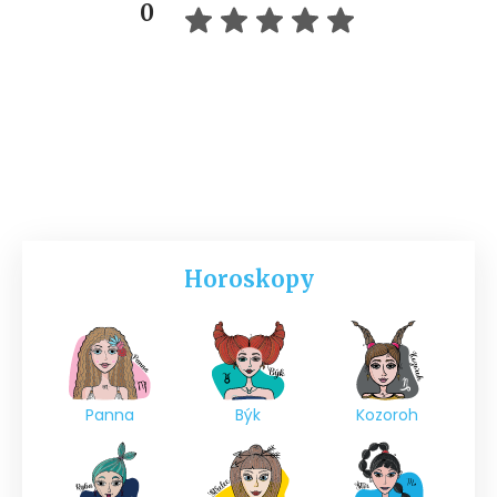
0
Horoskopy
Panna
Býk
Kozoroh