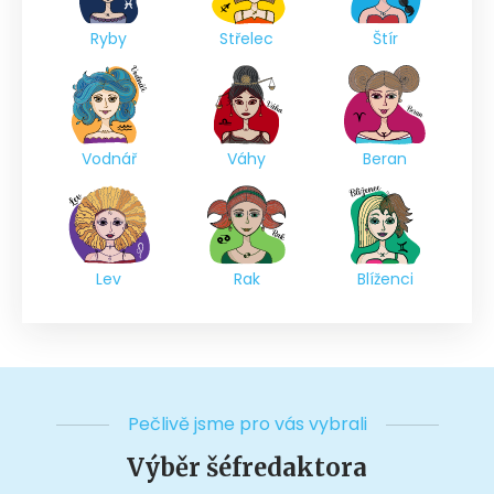
Ryby
Střelec
Štír
Vodnář
Váhy
Beran
Lev
Rak
Blíženci
Pečlivě jsme pro vás vybrali
Výběr šéfredaktora