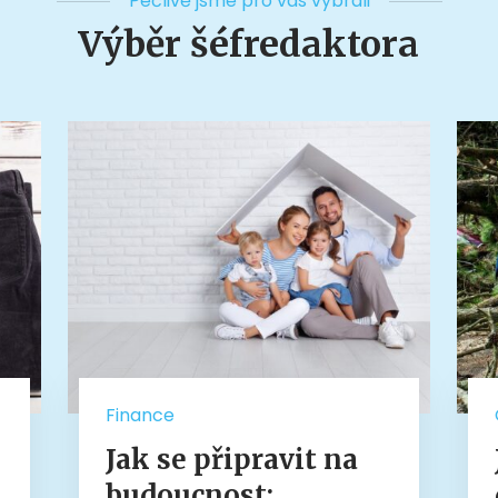
Pečlivě jsme pro vás vybrali
Výběr šéfredaktora
Finance
Jak se připravit na
budoucnost: