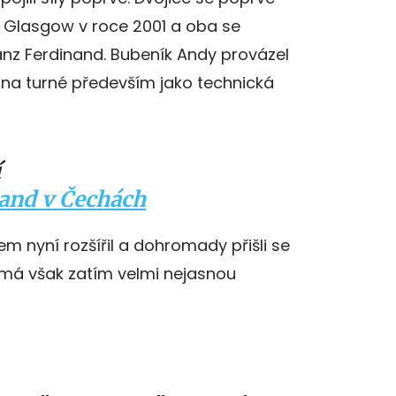
v Glasgow v roce 2001 a oba se
ranz Ferdinand. Bubeník Andy provázel
na turné především jako technická
í
nand v Čechách
em nyní rozšířil a dohromady přišli se
má však zatím velmi nejasnou