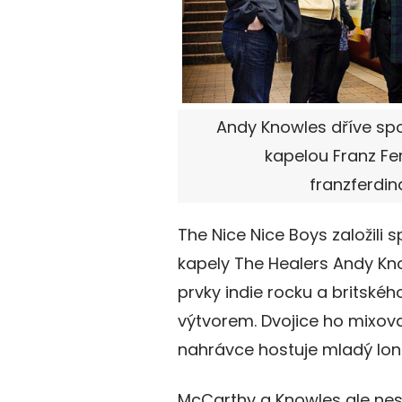
Andy Knowles dříve spo
kapelou Franz Fer
franzferdi
The Nice Nice Boys založili
kapely The Healers Andy Kno
prvky indie rocku a britskéh
výtvorem. Dvojice ho mixov
nahrávce hostuje mladý lon
McCarthy a Knowles ale nespo