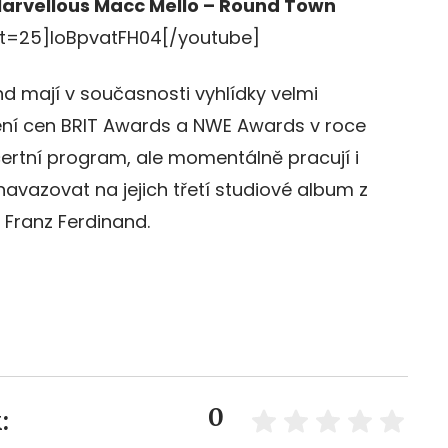
Marvellous Macc Mello – Round Town
t=25]loBpvatFH04[/youtube]
d mají v současnosti vyhlídky velmi
lení cen BRIT Awards a NWE Awards v roce
ertní program, ale momentálně pracují i
avazovat na jejich třetí studiové album z
 Franz Ferdinand.
0
: