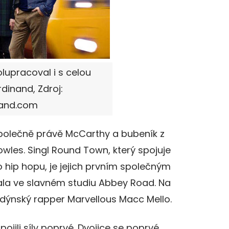
lupracoval i s celou
dinand, Zdroj:
nand.com
 společně právě McCarthy a bubeník z
wles. Singl Round Town, který spojuje
o hip hopu, je jejich prvním společným
ala ve slavném studiu Abbey Road. Na
dýnský rapper Marvellous Macc Mello.
jili síly poprvé. Dvojice se poprvé