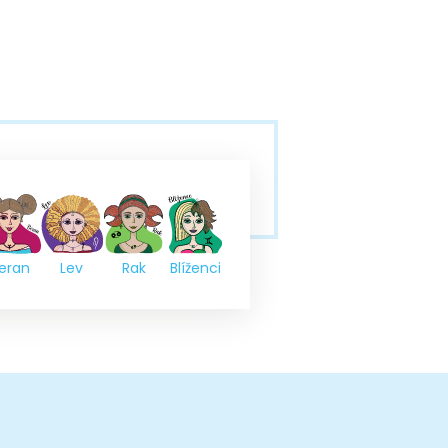
eran
Lev
Rak
Blíženci