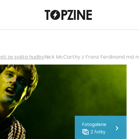
sti ze světa hudby
Nick McCarthy z Franz Ferdinand má nov
Fotogalerie
2 fotky