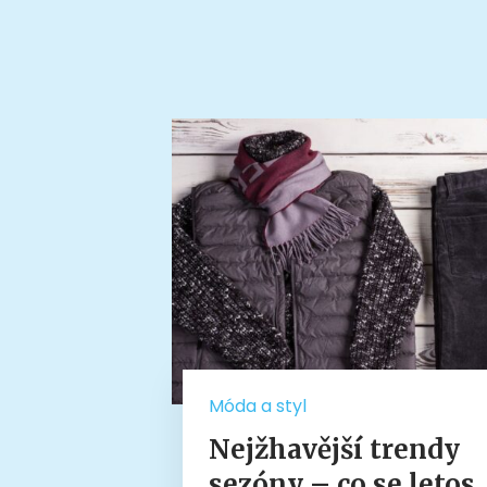
Móda a styl
Nejžhavější trendy
sezóny – co se letos