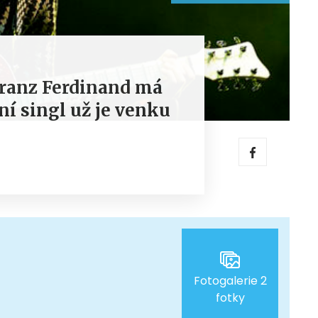
Franz Ferdinand má
ní singl už je venku
Fotogalerie 2
fotky