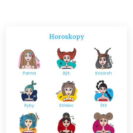
Horoskopy
Panna
Býk
Kozoroh
Ryby
Střelec
Štír