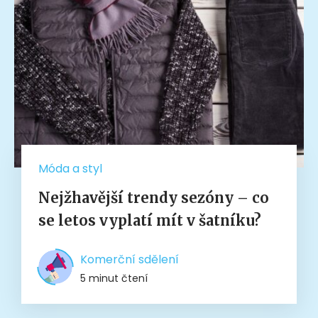
Móda a styl
Nejžhavější trendy sezóny – co
se letos vyplatí mít v šatníku?
Komerční sdělení
5 minut čtení