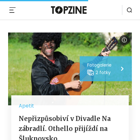
MENU
Fotogalerie
2 fotky
Apetit
Nepřizpůsobiví v Divadle Na
zábradlí. Othello přijíždí na
Šluknovsko