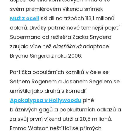
svém premiérovém víkendu snímek
Muž z oceli
sklidil na tržbách 113,1 milionů
dolarů. Diváky patrně nové temnější pojetí
Supermana od režiséra Zacka Snydera
zaujalo více než
elasťáková
adaptace
Bryana Singera z roku 2006.
Partička populárních komiků v čele se
Sethem Rogenem a Jasonem Segelem se
umístila jako druhá s komedií
Apokalypsa v Hollywoodu
plné
bláznivých gagů a popkulturních odkazů a
za svůj první víkend utržila 20,5 milionů.
Emma Watson neštítící se přímých