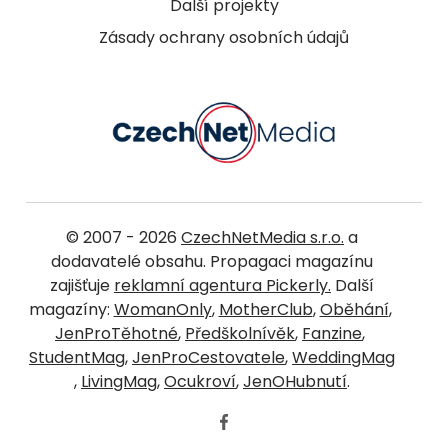
Další projekty
Zásady ochrany osobních údajů
© 2007 - 2026
CzechNetMedia s.r.o.
a
dodavatelé obsahu. Propagaci magazínu
zajišťuje
reklamní agentura Pickerly.
Další
magazíny:
WomanOnly
,
MotherClub
,
Oběhání
,
JenProTěhotné
,
Předškolnívěk
,
Fanzine
,
StudentMag
,
JenProCestovatele
,
WeddingMag
,
LivingMag
,
Ocukroví
,
JenOHubnutí
.