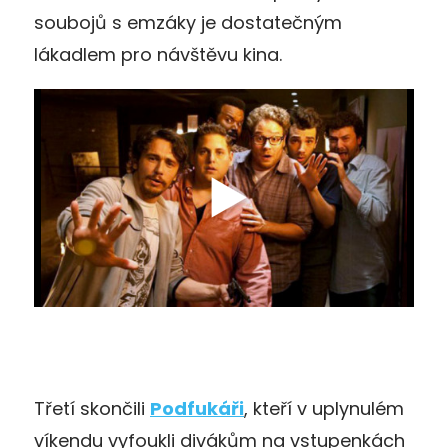
soubojů s emzáky je dostatečným
lákadlem pro návštěvu kina.
Třetí skončili
Podfukáři
, kteří v uplynulém
víkendu vyfoukli divákům na vstupenkách