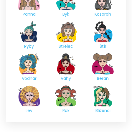
Panna
Býk
Kozoroh
Ryby
Střelec
Štír
Vodnář
Váhy
Beran
Lev
Rak
Blíženci