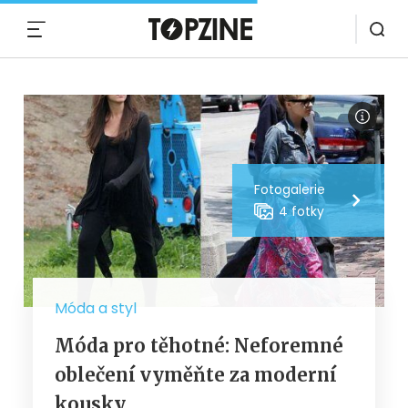
MENU
Fotogalerie
4 fotky
Móda a styl
Móda pro těhotné: Neforemné
oblečení vyměňte za moderní
kousky