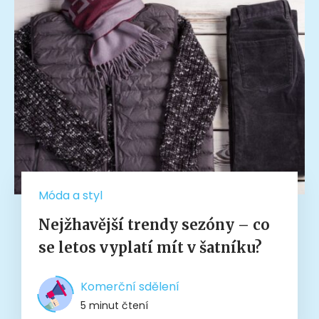
Móda a styl
Nejžhavější trendy sezóny – co
se letos vyplatí mít v šatníku?
Komerční sdělení
5 minut čtení