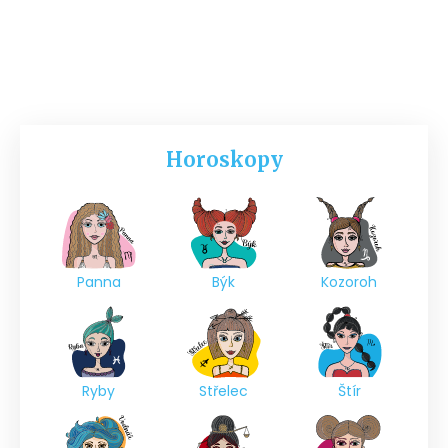
Horoskopy
Panna
Býk
Kozoroh
Ryby
Střelec
Štír