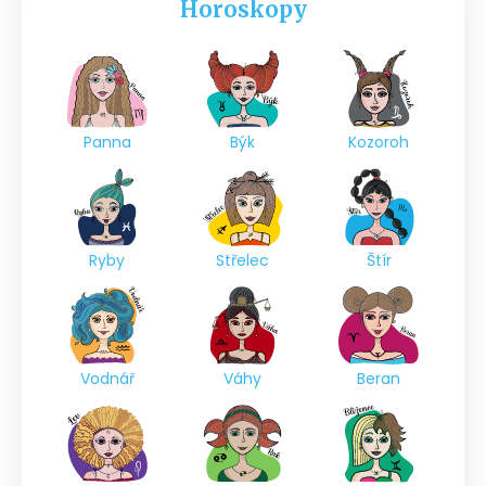
Horoskopy
Panna
Býk
Kozoroh
Ryby
Střelec
Štír
Vodnář
Váhy
Beran