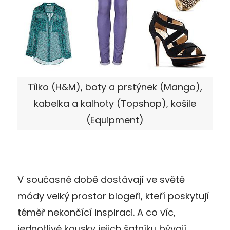
Tílko (H&M), boty a prstýnek (Mango),
kabelka a kalhoty (Topshop), košile
(Equipment)
V současné době dostávají ve světě
módy velký prostor blogeři, kteří poskytují
téměř nekončící inspiraci. A co víc,
jednotlivé kousky jejich šatníku bývají