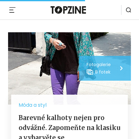
MENU
Fotogalerie
8 fotek
Móda a styl
Barevné kalhoty nejen pro
odvážné. Zapomeňte na klasiku
a vybarvěte se