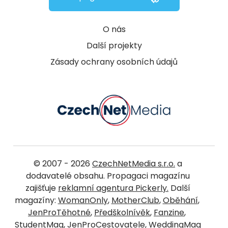
O nás
Další projekty
Zásady ochrany osobních údajů
© 2007 - 2026
CzechNetMedia s.r.o.
a
dodavatelé obsahu. Propagaci magazínu
zajišťuje
reklamní agentura Pickerly.
Další
magazíny:
WomanOnly
,
MotherClub
,
Oběhání
,
JenProTěhotné
,
Předškolnívěk
,
Fanzine
,
StudentMag
,
JenProCestovatele
,
WeddingMag