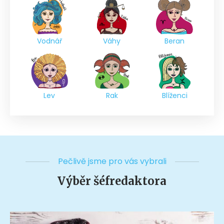
Vodnář
Váhy
Beran
Lev
Rak
Blíženci
Pečlivě jsme pro vás vybrali
Výběr šéfredaktora