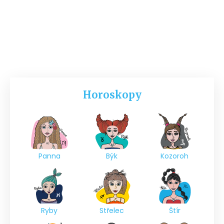
Horoskopy
Panna
Býk
Kozoroh
Ryby
Střelec
Štír