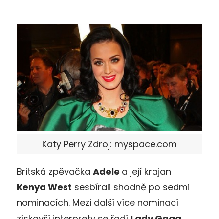
Katy Perry Zdroj: myspace.com
Britská zpěvačka
Adele
a její krajan
Kenya West
sesbírali shodně po sedmi
nominacích. Mezi další více nominací
získavší interprety se řadí
Lady Gaga
,