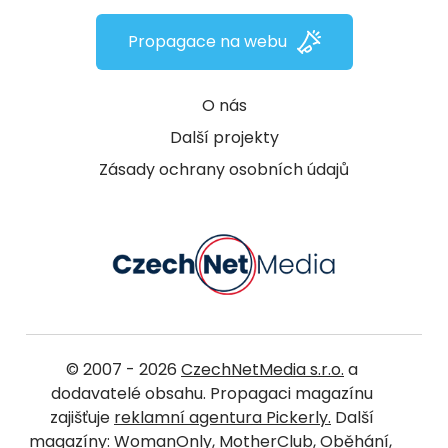
Propagace na webu
O nás
Další projekty
Zásady ochrany osobních údajů
© 2007 - 2026
CzechNetMedia s.r.o.
a
dodavatelé obsahu. Propagaci magazínu
zajišťuje
reklamní agentura Pickerly.
Další
magazíny:
WomanOnly
,
MotherClub
,
Oběhání
,