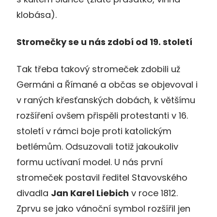
klobása).
Stromečky se u nás zdobí od 19. století
Tak třeba takový stromeček zdobili už
Germáni a Římané a občas se objevoval i
v raných křesťanských dobách, k většímu
rozšíření ovšem přispěli protestanti v 16.
století v rámci boje proti katolickým
betlémům. Odsuzovali totiž jakoukoliv
formu uctívaní model. U nás první
stromeček postavil ředitel Stavovského
divadla
Jan Karel Liebich
v roce 1812.
Zprvu se jako vánoční symbol rozšířil jen