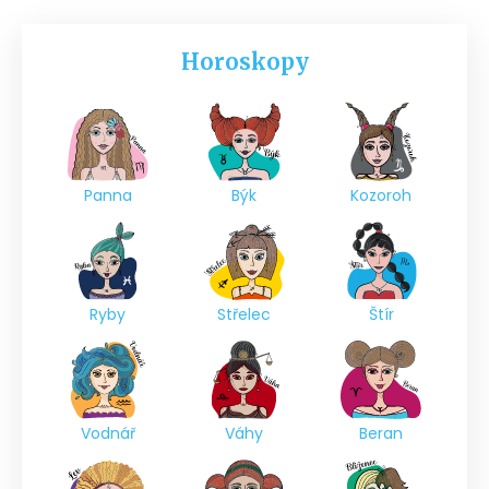
Horoskopy
Panna
Býk
Kozoroh
Ryby
Střelec
Štír
Vodnář
Váhy
Beran