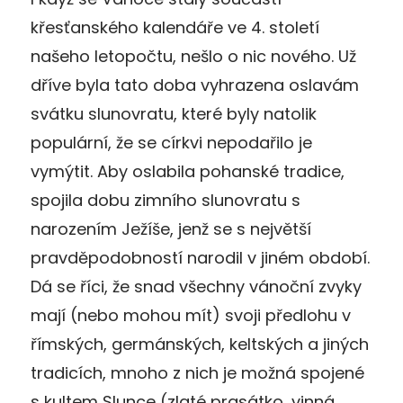
křesťanského kalendáře ve 4. století
našeho letopočtu, nešlo o nic nového. Už
dříve byla tato doba vyhrazena oslavám
svátku slunovratu, které byly natolik
populární, že se církvi nepodařilo je
vymýtit. Aby oslabila pohanské tradice,
spojila dobu zimního slunovratu s
narozením Ježíše, jenž se s největší
pravděpodobností narodil v jiném období.
Dá se říci, že snad všechny vánoční zvyky
mají (nebo mohou mít) svoji předlohu v
římských, germánských, keltských a jiných
tradicích, mnoho z nich je možná spojené
s kultem Slunce (zlaté prasátko, vinná