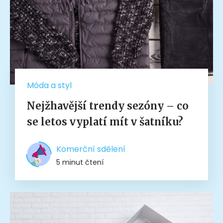
Móda a styl
Nejžhavější trendy sezóny – co
se letos vyplatí mít v šatníku?
Komerční sdělení
5 minut čtení