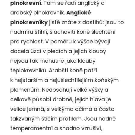
plnokrevní
. Tam se řadí anglický a
arabský plnokrevník.
Anglické
plnokrevníky
jistě znáte z dostihů: jsou to
nadmíru štíhlí, šlachovití koně šlechtění
pro rychlost. V poměru k výšce bývají
docela úzcí v plecích a jejich klouby
nejsou tak mohutné jako klouby
teplokrevníků. Arabští koně patří
k nejstarším a nejušlechtilejším koňským
plemenům. Nedosahují velké výšky a
celkově působí drobně, jejich hlava je
velice jemná, s velkýma očima a často
takzvaným štičím profilem. Jsou hodně
temperamentní a snadno vzrušiví,