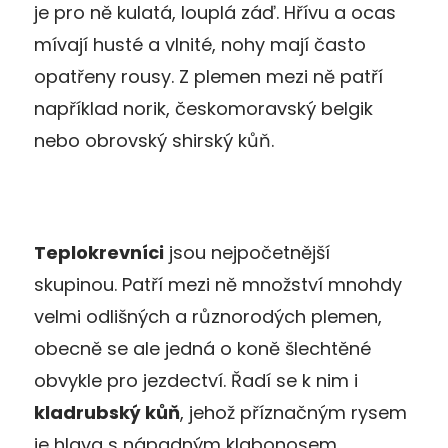
je pro ně kulatá, louplá záď. Hřívu a ocas
mívají husté a vlnité, nohy mají často
opatřeny rousy. Z plemen mezi ně patří
například norik, českomoravský belgik
nebo obrovský shirský kůň.
Teplokrevníci
jsou nejpočetnější
skupinou. Patří mezi ně množství mnohdy
velmi odlišných a různorodých plemen,
obecně se ale jedná o koně šlechtěné
obvykle pro jezdectví. Řadí se k nim i
kladrubský kůň
, jehož příznačným rysem
je hlava s nápadným klabonosem.