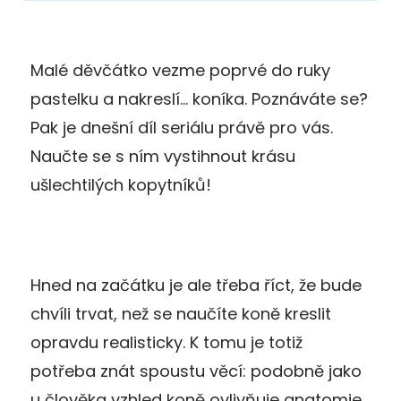
Malé děvčátko vezme poprvé do ruky
pastelku a nakreslí… koníka. Poznáváte se?
Pak je dnešní díl seriálu právě pro vás.
Naučte se s ním vystihnout krásu
ušlechtilých kopytníků!
Hned na začátku je ale třeba říct, že bude
chvíli trvat, než se naučíte koně kreslit
opravdu realisticky. K tomu je totiž
potřeba znát spoustu věcí: podobně jako
u člověka vzhled koně ovlivňuje anatomie