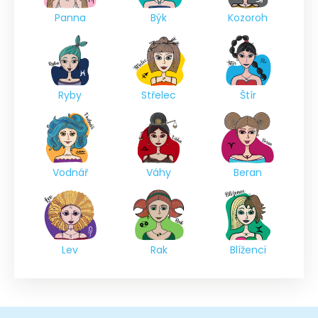
Panna
Býk
Kozoroh
Ryby
Střelec
Štír
Vodnář
Váhy
Beran
Lev
Rak
Blíženci