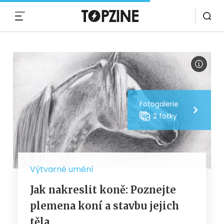
MENU
Fotogalerie
2 fotky
Výtvarné umění
Jak nakreslit koně: Poznejte
plemena koní a stavbu jejich
těla