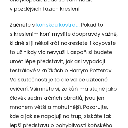
v pozdějších fázích kreslení.
Začněte s
koňskou kostrou.
Pokud to
s kreslením koní myslíte doopravdy vážně,
klidně si ji několikrát nakreslete: i kdybyste
to už nikdy víc nevyužili, aspoň si budete
umět lépe představit, jak asi vypadají
testrálové v knížkách o Harrym Potterovi.
Ve skutečnosti je to ale velice užitečné
cvičení. Všimněte si, že kůň má stejně jako
člověk sedm krčních obratlů, jsou jen
mnohem větší a mohutnější. Pozorujte,
kde a jak se napojují na trup, získáte tak
lepší představu o pohyblivosti koňského