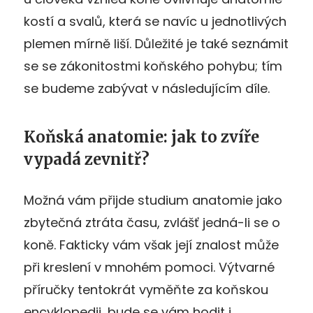
kostí a svalů, která se navíc u jednotlivých
plemen mírně liší. Důležité je také seznámit
se se zákonitostmi koňského pohybu; tím
se budeme zabývat v následujícím díle.
Koňská anatomie: jak to zvíře
vypadá zevnitř?
Možná vám přijde studium anatomie jako
zbytečná ztráta času, zvlášť jedná-li se o
koně. Fakticky vám však její znalost může
při kreslení v mnohém pomoci. Výtvarné
příručky tentokrát vyměňte za koňskou
encyklopedii, bude se vám hodit i