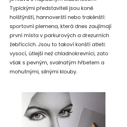
Typickými představiteli jsou koně
holštýnští, hannoverští nebo trakénští:
sportovní plemena, která dnes zaujímají
první místa v parkurových a drezurních
žebříccích. Jsou to takoví konští atleti:
vysocí, útlejší než chladnokrevníci, zato
však s pevným, svalnatým hřbetem a
mohutnými, silnými klouby.