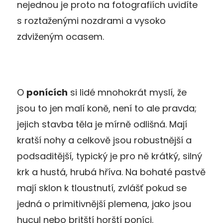
nejednou je proto na fotografiích uvidíte
s roztaženými nozdrami a vysoko
zdviženým ocasem.
O
ponících
si lidé mnohokrát myslí, že
jsou to jen malí koně, není to ale pravda;
jejich stavba těla je mírně odlišná. Mají
kratší nohy a celkově jsou robustnější a
podsaditější, typický je pro ně krátký, silný
krk a hustá, hrubá hříva. Na bohaté pastvě
mají sklon k tloustnutí, zvlášť pokud se
jedná o primitivnější plemena, jako jsou
hucul nebo britští horští poníci.